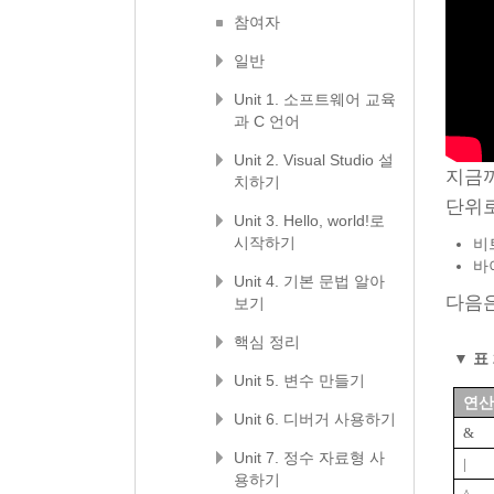
참여자
일반
Unit 1. 소프트웨어 교육
과 C 언어
Unit 2. Visual Studio 설
지금까
치하기
단위
Unit 3. Hello, world!로
시작하기
비
바
Unit 4. 기본 문법 알아
다음은
보기
핵심 정리
▼
표 
Unit 5. 변수 만들기
연산
Unit 6. 디버거 사용하기
&
Unit 7. 정수 자료형 사
|
용하기