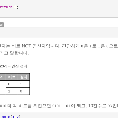
return
0
;
결과
자는 비트 NOT 연산자입니다. 간단하게
은
로
은
으로
0
1
1
0
라고 말합니다.
23‑3
~ 연산 결과
자
비트
결과
0
1
1
0
의 각 비트를 뒤집으면
이 되고, 10진수로
입
0010
0101 1101
93
0010
(
162
)