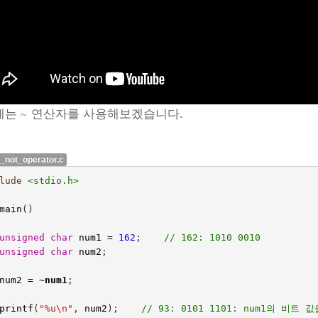
에는
연산자를 사용해보겠습니다.
~
e_not_operator.c
lude
<stdio.h>
main
()
unsigned
char
num1
=
162
;    
// 162: 1010 0010
unsigned
char
num2
;
num2
=
~
num1
;
printf
(
"%u
\n
"
,
num2
);    
// 93: 0101 1101: num1의 비트 