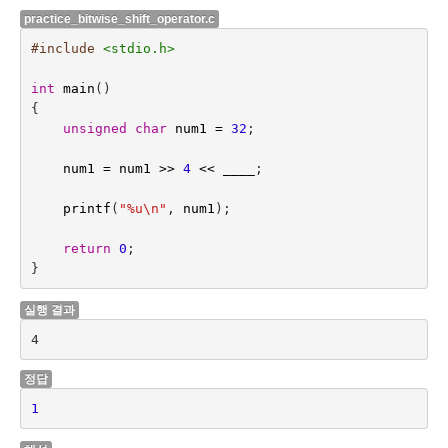
practice_bitwise_shift_operator.c
#include
<stdio.h>
int
main
()
{
unsigned
char
num1
=
32
;
num1
=
num1
>>
4 
<< 
____
;
printf
(
"%u
\n
"
,
num1
);
return
0
;
}
실행 결과
4
정답
1