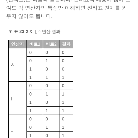
여도 각 연산자의 특성만 이해하면 진리표 전체를 외
우지 않아도 됩니다.
▼
표 23‑2
&, |, ^ 연산 결과
연산자
비트1
비트2
결과
0
0
0
0
1
0
&
1
0
0
1
1
1
0
0
0
0
1
1
|
1
0
1
1
1
1
0
0
0
0
1
1
^
1
0
1