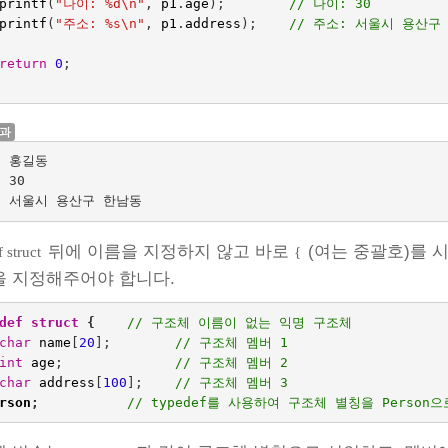
printf
(
"나이: %d
\n
"
,
p1
.
age
);
// 나이: 30
printf
(
"주소: %s
\n
"
,
p1
.
address
);    
// 주소: 서울시 용산구
return
0
;
결과
 홍길동

30

뒤에 이름을 지정하지 않고 바로
(여는 중괄호)를 
 struct
{
 지정해주어야 합니다.
def
struct
{    
// 구조체 이름이 없는 익명 구조체
char
name
[
20
];
// 구조체 멤버 1
int
age
;
// 구조체 멤버 2
char
address
[
100
];
// 구조체 멤버 3
rson
;
// typedef를 사용하여 구조체 별칭을 Person