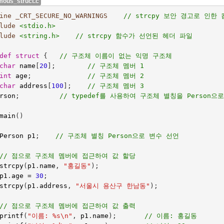
ous_struct.c
ine _CRT_SECURE_NO_WARNINGS    
// strcpy 보안 경고로 인한
lude
<stdio.h>
lude
<string.h>    // strcpy 함수가 선언된 헤더 파일
def
struct
{   
// 구조체 이름이 없는 익명 구조체
char
name
[
20
];
// 구조체 멤버 1
int
age
;
// 구조체 멤버 2
char
address
[
100
];    
// 구조체 멤버 3
rson
;
// typedef를 사용하여 구조체 별칭을 Person으
main
()
Person
p1
;    
// 구조체 별칭 Person으로 변수 선언
// 점으로 구조체 멤버에 접근하여 값 할당
strcpy
(
p1
.
name
,
"홍길동"
);
p1
.
age
=
30
;
strcpy
(
p1
.
address
,
"서울시 용산구 한남동"
);
// 점으로 구조체 멤버에 접근하여 값 출력
printf
(
"이름: %s
\n
"
,
p1
.
name
);
// 이름: 홍길동