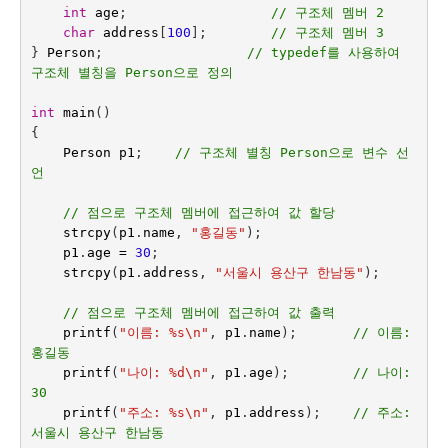
int
age
;
// 구조체 멤버 2
char
address
[
100
];        
// 구조체 멤버 3
}
Person
;
// typedef를 사용하여 
구조체 별칭을 Person으로 정의
int
main
()
{
Person
p1
;    
// 구조체 별칭 Person으로 변수 선
언
// 점으로 구조체 멤버에 접근하여 값 할당
strcpy
(
p1
.
name
,
"홍길동"
);
p1
.
age
=
30
;
strcpy
(
p1
.
address
,
"서울시 용산구 한남동"
);
// 점으로 구조체 멤버에 접근하여 값 출력
printf
(
"이름: %s
\n
"
,
p1
.
name
);
// 이름: 
홍길동
printf
(
"나이: %d
\n
"
,
p1
.
age
);
// 나이: 
30
printf
(
"주소: %s
\n
"
,
p1
.
address
);    
// 주소: 
서울시 용산구 한남동