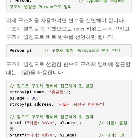
}
Person
;
// typedef를 사용하여 
구조체 별칭을 Person으로 정의
이제 구조체를 사용하려면 변수를 선언해야 합니다.
구조체 별칭을 정의했으므로
키워드는 생략하고
struct
구조체 별칭으로 바로 변수를 선언하면 됩니다.
Person
p1
;    
// 구조체 별칭 Person으로 변수 선언
구조체 별칭으로 선언한 변수도 구조체 멤버에 접근할
때는 . (점)을 사용합니다.
// 점으로 구조체 멤버에 접근하여 값 할당
strcpy
(
p1
.
name
,
"홍길동"
);
p1
.
age
=
30
;
strcpy
(
p1
.
address
,
"서울시 용산구 한남동"
);
// 점으로 구조체 멤버에 접근하여 값 출력
printf
(
"이름: %s
\n
"
,
p1
.
name
);
// 이름: 홍길
동
printf
(
"나이: %d
\n
"
,
p1
.
age
);
// 나이: 30