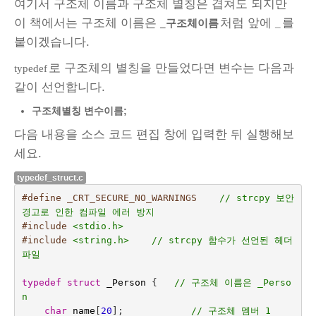
여기서 구조체 이름과 구조체 별칭은 겹쳐도 되지만
이 책에서는 구조체 이름은
처럼 앞에
를
_구조체이름
_
붙이겠습니다.
로 구조체의 별칭을 만들었다면 변수는 다음과
typedef
같이 선언합니다.
구조체별칭 변수이름;
다음 내용을 소스 코드 편집 창에 입력한 뒤 실행해보
세요.
typedef_struct.c
#define _CRT_SECURE_NO_WARNINGS    
// strcpy 보안 
경고로 인한 컴파일 에러 방지
#include
<stdio.h>
#include
<string.h>    // strcpy 함수가 선언된 헤더 
파일
typedef
struct
_Person
{   
// 구조체 이름은 _Perso
n
char
name
[
20
];
// 구조체 멤버 1