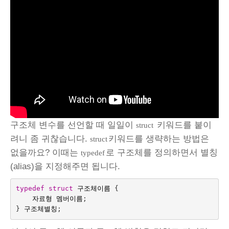
구조체 변수를 선언할 때 일일이
키워드를 붙이
struct
려니 좀 귀찮습니다.
키워드를 생략하는 방법은
struct
없을까요? 이때는
로 구조체를 정의하면서 별칭
typedef
(alias)을 지정해주면 됩니다.
typedef
struct
구조체이름
{
자료형
멤버이름
;
}
구조체별칭
;