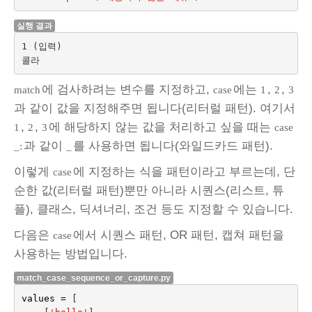
실행 결과
1 (입력)

에 검사하려는 변수를 지정하고,
에는
,
,
match
case
1
2
3
과 같이 값을 지정해주면 됩니다(리터럴 패턴). 여기서
,
,
에 해당하지 않는 값을 처리하고 싶을 때는
1
2
3
case
과 같이
를 사용하면 됩니다(와일드카드 패턴).
_:
_
이렇게
에 지정하는 식을 패턴이라고 부르는데, 단
case
순한 값(리터럴 패턴)뿐만 아니라 시퀀스(리스트, 튜
플), 클래스, 딕셔너리, 조건 등도 지정할 수 있습니다.
다음은
에서 시퀀스 패턴, OR 패턴, 캡쳐 패턴을
case
사용하는 방법입니다.
match_case_sequence_or_capture.py
values
=
[