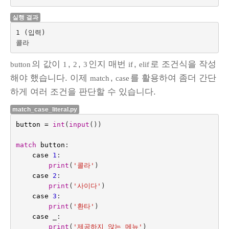
실행 결과
1 (입력)

의 값이
,
,
인지 매번
,
로 조건식을 작성
button
1
2
3
if
elif
해야 했습니다. 이제
,
를 활용하여 좀더 간단
match
case
하게 여러 조건을 판단할 수 있습니다.
match_case_literal.py
button
=
int
(
input
())
match
button
:
case
1
:
print
(
'콜라'
)
case
2
:
print
(
'사이다'
)
case
3
:
print
(
'환타'
)
case
_
:
print
(
'제공하지 않는 메뉴'
)