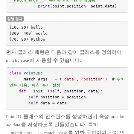
__match_args__의 순서에 따라 먼저 매칭됨
print
(
point
.
position
,
point
.
data
)
실행 결과
(10, 20) hello

(300, 400) world

먼저 클래스 패턴은 다음과 같이 클래스를 정의하여
,
에 사용할 수 있습니다.
match
case
class
Point2D
:
__match_args__
=
(
'data'
,
'position'
)
# 위치 
인수 사용, 매칭 순서 설정
def
__init__
(
self
,
position
,
data
):
self
.
position
=
position
self
.
data
=
data
클래스의 인스턴스를 생성하면서 속성
Point2D
position
과
를 저장하도록 만들었습니다. 특히,
data
는
,
를 위한 문법이며 위치 인
__match_args__
match
case