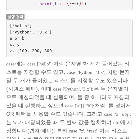
print
(
f
'z, 
{
rest
}
'
)
실행 결과
['hello']

['Python', '3.x']

a or b

x, y

에는
처럼 문자열 한 개가 들어있는 리
case
case ['hello']:
스트를 지정할 수도 있고,
처럼 문자
case ['Python', '3.x']:
열 두 개가 들어있는 리스트를 지정할 수도 있습니다
(시퀀스 패턴). 이때
은 두 문자열이
case ['Python', '3.x']:
모두 매칭되었을 때 실행되며, 둘 중 하나라도 매칭되
었을 때 실행하고 싶으면
처럼
를 넣어서
case ['a'] | ['b']:
|
OR 패턴을 사용할 수도 있습니다. 그리고
case ['x', obj]:
는
가 매칭되었을 때 두 번째 값을 캡쳐하여
에 저
'x'
obj
장합니다(캡쳐 패턴). 특히
처럼 리스트
case ['z', *rest]: