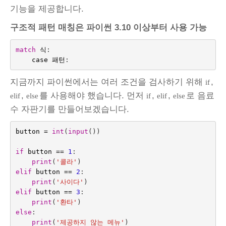
기능을 제공합니다.
구조적 패턴 매칭은 파이썬 3.10 이상부터 사용 가능
match
식
:
case
패턴
:
지금까지 파이썬에서는 여러 조건을 검사하기 위해
,
if
,
를 사용해야 했습니다. 먼저
,
,
로 음료
elif
else
if
elif
else
수 자판기를 만들어보겠습니다.
button
=
int
(
input
())
if
button
==
1
:
print
(
'콜라'
)
elif
button
==
2
:
print
(
'사이다'
)
elif
button
==
3
:
print
(
'환타'
)
else
:
print
(
'제공하지 않는 메뉴'
)