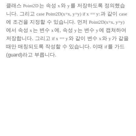
클래스
는 속성
와
를 저장하도록 정의했습
Point2D
x
y
니다. 그리고
과 같이
case Point2D(x=x, y=y) if x == y:
case
에 조건을 지정할 수 있습니다. 먼저
Point2D(x=x, y=y)
에서 속성
는 변수
에, 속성
는 변수
에 캡쳐하여
x
x
y
y
저장합니다. 그리고
와 같이 변수
와
가 같을
if x == y
x
y
때만 매칭되도록 작성할 수 있습니다. 이때
를 가드
if
(guard)라고 부릅니다.