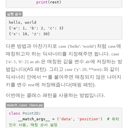
print
(
rest
)
실행 결과
hello, world

{'a': 1, 'b': 2, 'c': 3}

다른 방법과 마찬가지로
처럼
에
case {'hello': 'world'}
case
매칭하고자 하는 딕셔너리를 지정해주면 됩니다.
case
은 매칭된 값을 변수
에 저장하는 방
{'a': 1, 'b': 2} as ab:
ab
법입니다(AS 패턴). 그리고
와 같이
case {'y': 20, **rest}:
딕셔너리 안에서
를 붙여주면 매칭되지 않은 나머지
**
키를 변수
에 저장해줍니다(매핑 패턴).
rest
이번에는 클래스 패턴을 사용하는 방법입니다.
match_case_class.py
class
Point2D
:
__match_args__
=
(
'data'
,
'position'
)
# 위치 
인수 사용, 매칭 순서 설정