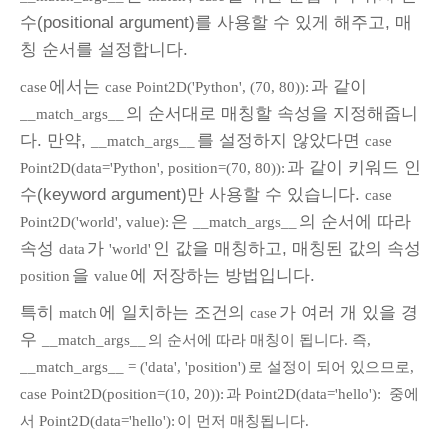
수(positional argument)를 사용할 수 있게 해주고, 매
칭 순서를 설정합니다.
에서는
과 같이
case
case Point2D('Python', (70, 80)):
의 순서대로 매칭할 속성을 지정해줍니
__match_args__
다. 만약,
를 설정하지 않았다면
__match_args__
case
과 같이 키워드 인
Point2D(data='Python', position=(70, 80)):
수(keyword argument)만 사용할 수 있습니다.
case
은
의 순서에 따라
Point2D('world', value):
__match_args__
속성
가
인 값을 매칭하고, 매칭된 값의 속성
data
'world'
을
에 저장하는 방법입니다.
position
value
특히
에 일치하는 조건의
가 여러 개 있을 경
match
case
우
__match_args__
의 순서에 따라 매칭이 됩니다. 즉,
__match_args__ = ('data', 'position')
로 설정이 되어 있으므로,
case Point2D(position=(10, 20)):
과 Point2D(data='hello'):
중에
서 Point2D(data='hello'):
이 먼저 매칭됩니다.