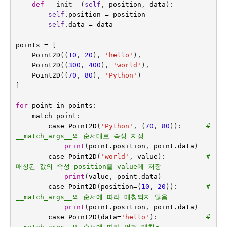
def
__init__
(
self
,
position
,
data
):
self
.
position
=
position
self
.
data
=
data
points
=
[
Point2D
((
10
,
20
),
'hello'
),
Point2D
((
300
,
400
),
'world'
),
Point2D
((
70
,
80
),
'Python'
)
]
for
point
in
points
:
match
point
:
case
Point2D
(
'Python'
,
(
70
,
80
)):
# 
__match_args__의 순서대로 속성 지정
print
(
point
.
position
,
point
.
data
)
case
Point2D
(
'world'
,
value
):
# 
매칭된 값의 속성 position을 value에 저장
print
(
value
,
point
.
data
)
case
Point2D
(
position
=
(
10
,
20
)):
# 
__match_args__의 순서에 따라 매칭되지 않음
print
(
point
.
position
,
point
.
data
)
case
Point2D
(
data
=
'hello'
):
# 