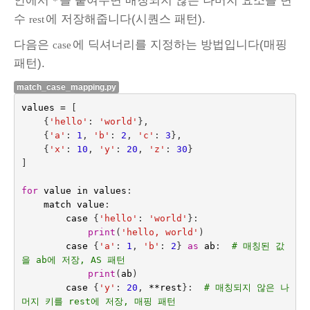
안에서
를 붙여주면 매칭되지 않은 나머지 요소를 변
*
수
에 저장해줍니다(시퀀스 패턴).
rest
다음은
에 딕셔너리를 지정하는 방법입니다(매핑
case
패턴).
match_case_mapping.py
values
=
[
{
'hello'
:
'world'
},
{
'a'
:
1
,
'b'
:
2
,
'c'
:
3
},
{
'x'
:
10
,
'y'
:
20
,
'z'
:
30
}
]
for
value
in
values
:
match
value
:
case
{
'hello'
:
'world'
}:
print
(
'hello, world'
)
case
{
'a'
:
1
,
'b'
:
2
}
as
ab
:
# 매칭된 값
을 ab에 저장, AS 패턴
print
(
ab
)
case
{
'y'
:
20
,
**
rest
}:
# 매칭되지 않은 나
머지 키를 rest에 저장, 매핑 패턴