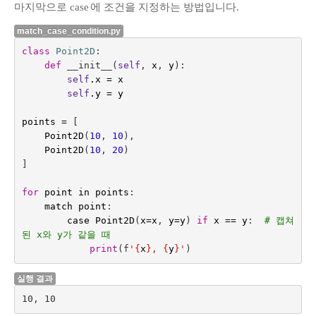
마지막으로 case
에 조건을 지정하는 방법입니다.
match_case_condition.py
class
Point2D
:
def
__init__
(
self
,
x
,
y
):
self
.
x
=
x
self
.
y
=
y
points
=
[
Point2D
(
10
,
10
),
Point2D
(
10
,
20
)
]
for
point
in
points
:
match
point
:
case
Point2D
(
x
=
x
,
y
=
y
)
if
x
==
y
:
# 캡쳐
된 x와 y가 같을 때
print
(
f
'
{
x
}
, 
{
y
}
'
)
실행 결과