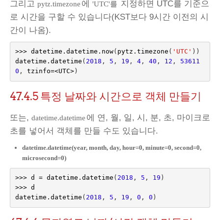
그리고
에
지정하면 UTC를 기준으
pytz.timezone
'UTC'를
로 시간을 구할 수 있습니다(KST보다 9시간 이전의 시
간이 나옴).
>>>
datetime
.
datetime
.
now
(
pytz
.
timezone
(
'UTC'
))
datetime
.
datetime
(
2018
,
5
,
19
,
4
,
40
,
12
,
53611
0
,
tzinfo
=<
UTC
>
)
47.4.5
특정 날짜와 시간으로 객체 만들기
또는,
에 연, 월, 일, 시, 분, 초, 마이크로
datetime.datetime
초를 넣어서 객체를 만들 수도 있습니다.
datetime.datetime(year, month, day, hour=0, minute=0, second=0,
microsecond=0)
>>>
d
=
datetime
.
datetime
(
2018
,
5
,
19
)
>>>
d
datetime
.
datetime
(
2018
,
5
,
19
,
0
,
0
)