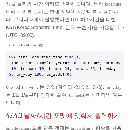
값을 날짜와 시간 형태로 변환해줍니다. 특히
localtime
이라는 이름 그대로 현재 지역의 시간대를 사용합니
다. 우리나라에서 실행했다면 UTC에 9시간을 더한
KST(Korea Standard Time, 한국 표준시)를 사용합니다
(UTC+09:00).
time.localtime(
초)
>>>
time
.
localtime
(
time
.
time
())
time
.
struct_time
(
tm_year
=
2018
,
tm_mon
=
5
,
tm_mday
=
19
,
tm_hour
=
10
,
tm_min
=
54
,
tm_sec
=
25
,
tm_wday
=
5
,
tm_yday
=
139
,
tm_isdst
=
0
)
여기서
는 요일(월요일~일요일, 0~6),
tm_wday
tm_yday
는 1월 1일부터 경과한 일수,
는 서머타임 여부
tm_isdst
입니다.
47.4.3
날짜/시간 포맷에 맞춰서 출력하기
으로 만든 객체는
함수를 사용
time.localtime
time.strftime