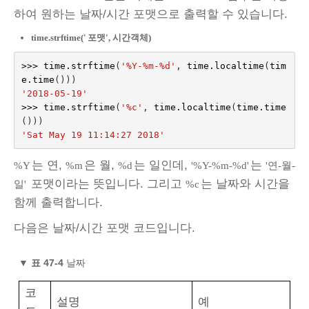
하여 원하는 날짜/시간 포맷으로 출력할 수 있습니다.
time.strftime('
포맷', 시간객체)
>>>
time
.
strftime
(
'%Y-%m-
%d
'
,
time
.
localtime
(
tim
e
.
time
()))
'2018-05-19'
>>>
time
.
strftime
(
'
%c
'
,
time
.
localtime
(
time
.
time
()))
'Sat May 19 11:14:27 2018'
는 연,
은 월,
는 일인데,
는
%Y
%m
%d
'%Y-%m-%d'
'연-월-
포맷이라는 뜻입니다. 그리고
는 날짜와 시간을
일'
%c
함께 출력합니다.
다음은 날짜/시간 포맷 코드입니다.
▼
표 47-4
날짜
코
설명
예