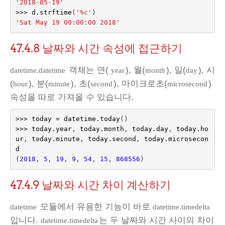
'2018-05-19'
>>>
d
.
strftime
(
'
%c
'
)
'Sat May 19 00:00:00 2018'
47.4.8
날짜와 시간 속성에 접근하기
객체는 연(
), 월(
), 일(
), 시
datetime.datetime
year
month
day
(
), 분(
), 초(
), 마이크로초(
)
hour
minute
second
microsecond
속성을 따로 가져올 수 있습니다.
>>>
today
=
datetime
.
today
()
>>>
today
.
year
,
today
.
month
,
today
.
day
,
today
.
ho
ur
,
today
.
minute
,
today
.
second
,
today
.
microsecon
d
(
2018
,
5
,
19
,
9
,
54
,
15
,
868556
)
47.4.9
날짜와 시간 차이 계산하기
모듈에서 유용한 기능이 바로
datetime
datetime.timedelta
입니다.
는 두 날짜와 시간 사이의 차이
datetime.timedelta