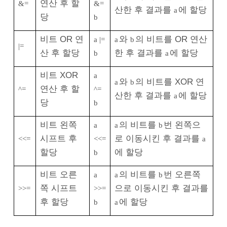
연산 후 할
&=
&=
산한 후 결과를
에 할당
a
당
b
비트 OR 연
와
의 비트를 OR 연산
a |=
a
b
|=
산 후 할당
한 후 결과를
에 할당
b
a
비트 XOR
a
와
의 비트를 XOR 연
a
b
연산 후 할
^=
^=
산한 후 결과를
에 할당
a
당
b
비트 왼쪽
의 비트를
번 왼쪽으
a
a
b
시프트 후
로 이동시킨 후 결과를
<<=
<<=
a
할당
에 할당
b
비트 오른
의 비트를
번 오른쪽
a
a
b
쪽 시프트
으로 이동시킨 후 결과를
>>=
>>=
후 할당
에 할당
b
a