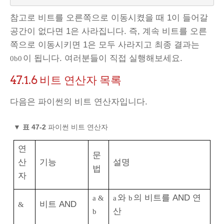
참고로 비트를 오른쪽으로 이동시켰을 때 1이 들어갈
공간이 없다면 1은 사라집니다. 즉, 계속 비트를 오른
쪽으로 이동시키면 1은 모두 사라지고 최종 결과는
이 됩니다. 여러분들이 직접 실행해보세요.
0b0
47.1.6
비트 연산자 목록
다음은 파이썬의 비트 연산자입니다.
▼
표 47-2
파이썬 비트 연산자
연
문
산
기능
설명
법
자
와
의 비트를 AND 연
a &
a
b
비트 AND
&
산
b