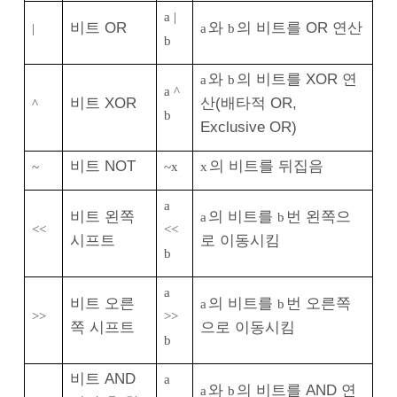
a |
비트 OR
와
의 비트를 OR 연산
|
a
b
b
와
의 비트를 XOR 연
a
b
a ^
비트 XOR
산(배타적 OR,
^
b
Exclusive OR)
비트 NOT
의 비트를 뒤집음
~
~x
x
a
비트 왼쪽
의 비트를
번 왼쪽으
a
b
<<
<<
시프트
로 이동시킴
b
a
비트 오른
의 비트를
번 오른쪽
a
b
>>
>>
쪽 시프트
으로 이동시킴
b
비트 AND
a
와
의 비트를 AND 연
a
b