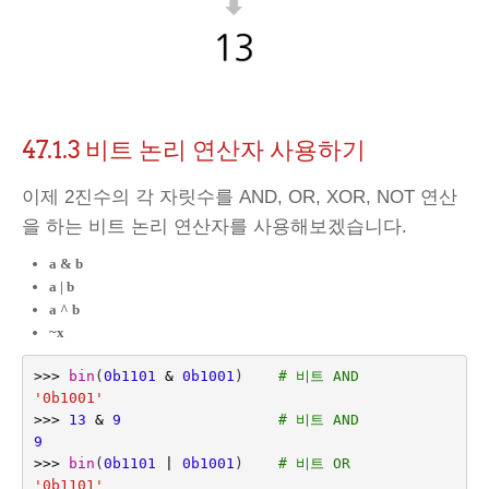
47.1.3
비트 논리 연산자 사용하기
이제 2진수의 각 자릿수를 AND, OR, XOR, NOT 연산
을 하는 비트 논리 연산자를 사용해보겠습니다.
a & b
a | b
a ^ b
~x
>>>
bin
(
0b1101
&
0b1001
)
# 비트 AND
'0b1001'
>>>
13
&
9
# 비트 AND
9
>>>
bin
(
0b1101
|
0b1001
)
# 비트 OR
'0b1101'