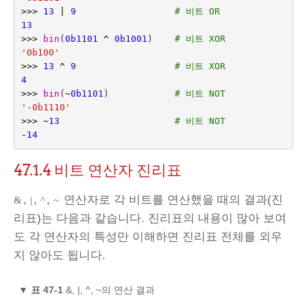
>>>
13
|
9
# 비트 OR
13
>>>
bin
(
0b1101
^
0b1001
)
# 비트 XOR
'0b100'
>>>
13
^
9
# 비트 XOR
4
>>>
bin
(
~
0b1101
)
# 비트 NOT
'-0b1110'
>>>
~
13
# 비트 NOT
-
14
47.1.4
비트 연산자 진리표
,
,
,
연산자로 각 비트를 연산했을 때의 결과(진
&
|
^
~
리표)는 다음과 같습니다. 진리표의 내용이 많아 보여
도 각 연산자의 특성만 이해하면 진리표 전체를 외우
지 않아도 됩니다.
▼
표 47-1
&, |, ^, ~의 연산 결과