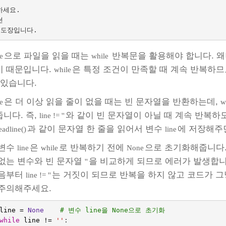
세요.



으로 파일을 읽을 때는
반복문을 활용해야 합니다. 왜
e
while
기 때문입니다.
은 특정 조건이 만족할 때 계속 반복하
while
 있습니다.
은 더 이상 읽을 줄이 없을 때는 빈 문자열을 반환하는데,
e
w
니다. 즉,
와 같이 빈 문자열이 아닐 때 계속 반복
line != ''
과 같이 문자열 한 줄을 읽어서 변수
에 저장해주
readline()
line
 변수
은
로 반복하기 전에
으로 초기화해줍니다.
line
while
None
없는 변수와 빈 문자열
을 비교하게 되므로 에러가 발생합니
''
처음부터
는 거짓이 되므로 반복을 하지 않고 코드가 
line != ''
주의해주세요.
line
=
None
# 변수 line을 None으로 초기화
while
line
!=
''
: