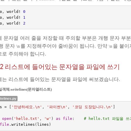
o
,
world
!
0
o
,
world
!
1
o
,
world
!
2
 문자열 여러 줄을 저장할 때 주의할 부분은 개행 문자 부
행 문자
를 지정해주어야 줄바꿈이 됩니다. 만약
을 붙이
\n
\n
로 주의해야 합니다.
.2
리스트에 들어있는 문자열을 파일에 쓰기
에는 리스트에 들어있는 문자열을 파일에 써보겠습니다.
객체.writelines(문자열리스트)
itelines.py
s
=
[
'안녕하세요.
\n
'
,
'파이썬
\n
'
,
'코딩 도장입니다.
\n
'
]
open
(
'hello.txt'
,
'w'
)
as
file
:
# hello.txt 파일을 
file
.
writelines
(
lines
)