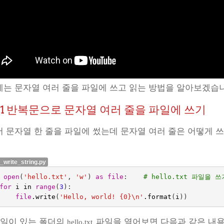
는 문자열 여러 줄을 파일에 쓰고 읽는 방법을 알아보겠습
.1
반복문으로 문자열 여러 줄을 파일에 쓰기
 문자열 한 줄을 파일에 썼는데 문자열 여러 줄은 어떻게 
r_write_string.py
open
(
'hello.txt'
,
'w'
)
as
file
:
# hello.txt 파일을 
for
i
in
range
(
3
):
file
.
write
(
'Hello, world! {0}
\n
'
.
format
(
i
))
일이 있는 폴더의
파일을 열어보면 다음과 같은 내용
hello.txt