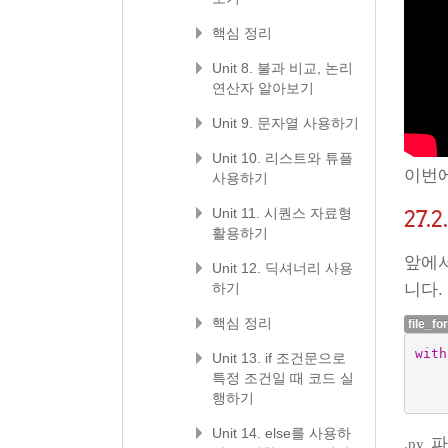
핵심 정리
Unit 8. 불과 비교, 논리
연산자 알아보기
Unit 9. 문자열 사용하기
Unit 10. 리스트와 튜플
이번에
사용하기
Unit 11. 시퀀스 자료형
27.2
활용하기
앞에서
Unit 12. 딕셔너리 사용
하기
니다.
핵심 정리
file_fo
with
Unit 13. if 조건문으로
특정 조건일 때 코드 실
행하기
Unit 14. else를 사용하
파
.py