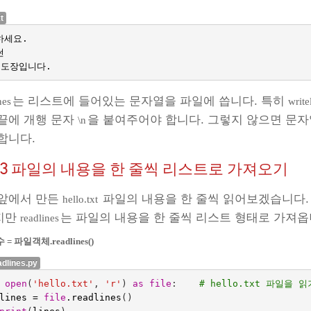
xt
하세요
.
썬
도장입니다
.
는 리스트에 들어있는 문자열을 파일에 씁니다. 특히
nes
write
끝에 개행 문자
을 붙여주어야 합니다. 그렇지 않으면 문자
\n
합니다.
.3
파일의 내용을 한 줄씩 리스트로 가져오기
 앞에서 만든
파일의 내용을 한 줄씩 읽어보겠습니다
hello.txt
지만
는 파일의 내용을 한 줄씩 리스트 형태로 가져옵
readlines
 = 파일객체.readlines()
adlines.py
open
(
'hello.txt'
,
'r'
)
as
file
:
# hello.txt 파일을 
lines
=
file
.
readlines
()