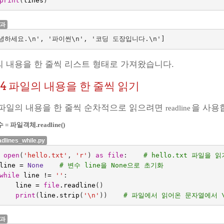
print
(
lines
)
결과
 내용을 한 줄씩 리스트 형태로 가져왔습니다.
.4
파일의 내용을 한 줄씩 읽기
파일의 내용을 한 줄씩 순차적으로 읽으려면
을 사용
readline
 = 파일객체.readline()
adlines_while.py
open
(
'hello.txt'
,
'r'
)
as
file
:
# hello.txt 파일을 
line
=
None
# 변수 line을 None으로 초기화
while
line
!=
''
:
line
=
file
.
readline
()
print
(
line
.
strip
(
'
\n
'
))
# 파일에서 읽어온 문자열에서 
결과