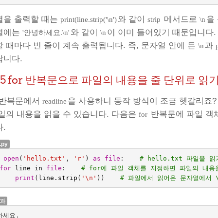
열을 출력할 때는
와 같이
메서드로
을
print(line.strip('\n')
strip
\n
열에는
와 같이
이 이미 들어있기 때문입니다.
'안녕하세요.\n'
\n
 때마다 빈 줄이 계속 출력됩니다. 즉, 문자열 안에 든
과
\n
납니다.
.5
for 반복문으로 파일의 내용을 줄 단위로 읽
반복문에서
을 사용하니 동작 방식이 조금 헷갈리죠
readline
일의 내용을 읽을 수 있습니다. 다음은
반복문에 파일 객체
for
.
r.py
open
(
'hello.txt'
,
'r'
)
as
file
:
# hello.txt 파일을 
for
line
in
file
:
# for에 파일 객체를 지정하면 파일의 내용
print
(
line
.
strip
(
'
\n
'
))
# 파일에서 읽어온 문자열에서 
결과
세요.
