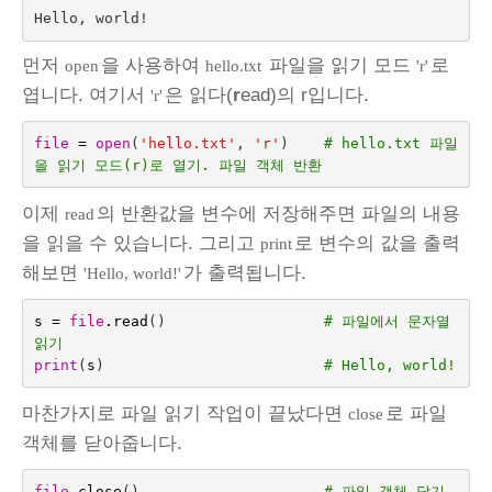
먼저
을 사용하여
파일을 읽기 모드
로
open
hello.txt
'r'
엽니다. 여기서
은 읽다(
r
ead)의 r입니다.
'r'
file
=
open
(
'hello.txt'
,
'r'
)
# hello.txt 파일
을 읽기 모드(r)로 열기. 파일 객체 반환
이제
의 반환값을 변수에 저장해주면 파일의 내용
read
을 읽을 수 있습니다. 그리고
로 변수의 값을 출력
print
해보면
가 출력됩니다.
'Hello, world!'
s
=
file
.
read
()
# 파일에서 문자열 
읽기
print
(
s
)
# Hello, world!
마찬가지로 파일 읽기 작업이 끝났다면
로 파일
close
객체를 닫아줍니다.
file
.
close
()
# 파일 객체 닫기