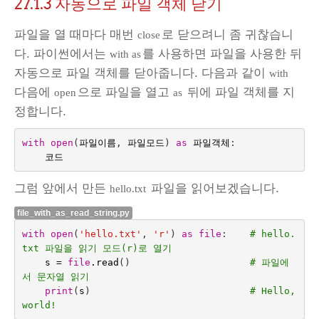
27.1.3
자동으로 파일 객체 닫기
파일을 열 때마다 매번
로 닫으려니 좀 귀찮습니
close
다. 파이썬에서는
를 사용하면 파일을 사용한 뒤
with as
자동으로 파일 객체를 닫아줍니다. 다음과 같이
with
다음에
으로 파일을 열고
뒤에 파일 객체를 지
open
as
정합니다.
with
open
(
파일이름
,
파일모드
)
as
파일객체
:
코드
그럼 앞에서 만든
파일을 읽어보겠습니다.
hello.txt
file_with_as_read_string.py
with
open
(
'hello.txt'
,
'r'
)
as
file
:
# hello.
txt 파일을 읽기 모드(r)로 열기
s
=
file
.
read
()
# 파일에
서 문자열 읽기
print
(
s
)
# Hello, 
world!