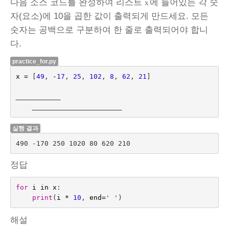
다음 소스 코드를 완성하여 리스트
에 들어있는 각 숫
x
자(요소)에 10을 곱한 값이 출력되게 만드세요. 모든
숫자는 공백으로 구분하여 한 줄로 출력되어야 합니
다.
practice_for.py
x
=
[
49
,
-
17
,
25
,
102
,
8
,
62
,
21
]
실행 결과
정답
for
i
in
x
:
print
(
i
*
10
,
end
=
' '
)
해설