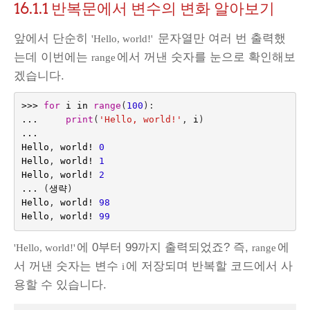
16.1.1
반복문에서 변수의 변화 알아보기
앞에서 단순히
문자열만 여러 번 출력했
'Hello, world!'
는데 이번에는
에서 꺼낸 숫자를 눈으로 확인해보
range
겠습니다.
>>>
for
i
in
range
(
100
):
...
print
(
'Hello, world!'
,
i
)
...
Hello
,
world
!
0
Hello
,
world
!
1
Hello
,
world
!
2
...
(
생략
)
Hello
,
world
!
98
Hello
,
world
!
99
에 0부터 99까지 출력되었죠? 즉,
에
'Hello, world!'
range
서 꺼낸 숫자는 변수
에 저장되며 반복할 코드에서 사
i
용할 수 있습니다.