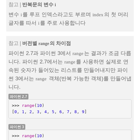
참고 |
반복문의 변수
i
변수
를 루프 인덱스라고도 부르며
의 첫 머리
i
index
글자를 따서
를 주로 사용합니다
i
참고 |
버전별
의 차이점
range
파이썬 2.7과 파이썬 3에서
는 결과가 조금 다릅
range
니다. 파이썬 2.7에서는
를 사용하면 실제로 연
range
속된 숫자가 들어있는 리스트를 만들어내지만 파이
썬 3에서는
객체(반복 가능한 객체)를 만들어냅
range
니다.
파이썬 2.7
>>>
range
(
10
)
[
0
,
1
,
2
,
3
,
4
,
5
,
6
,
7
,
8
,
9
]
파이썬 3
>>>
range
(
10
)