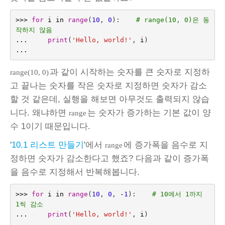
>>>
for
i
in
range
(
10
,
0
):
# range(10, 0)은 동
작하지 않음
...
print
(
'Hello, world!'
,
i
)
...
과 같이 시작하는 숫자를 큰 숫자로 지정하
range(10, 0)
고 끝나는 숫자를 작은 숫자로 지정하면 숫자가 감소
할 것 같은데, 실행을 해보면 아무것도 출력되지 않습
니다. 왜냐하면
는 숫자가 증가하는 기본 값이 양
range
수 1이기 때문입니다.
'
10.1 리스트 만들기
'에서
에 증가폭을 음수로 지
range
정하면 숫자가 감소한다고 했죠? 다음과 같이 증가폭
을 음수로 지정해서 반복해봅니다.
>>>
for
i
in
range
(
10
,
0
,
-
1
):
# 10에서 1까지 
1씩 감소
...
print
(
'Hello, world!'
,
i
)
...