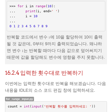
>>>
for
i
in
range
(
10
):
...
print
(
i
,
end
=
' '
)
...
i
=
10
...
0
1
2
3
4
5
6
7
8
9
반복할 코드에서 변수
에 10을 할당하여 10이 출력
i
될 것 같은데, 0부터 9까지 출력되었습니다. 왜냐하
면 변수
는 반복할 때마다 다음 값으로 덮어써지기
i
때문에 값을 할당해도 변수에 영향을 주지 못합니다.
16.2.4
입력한 횟수대로 반복하기
이번에는 입력한 횟수대로 반복을 해보겠습니다. 다음
내용을 IDLE의 소스 코드 편집 창에 입력하세요.
for_range_input.py
count
=
int
(
input
(
'반복할 횟수를 입력하세요: '
))