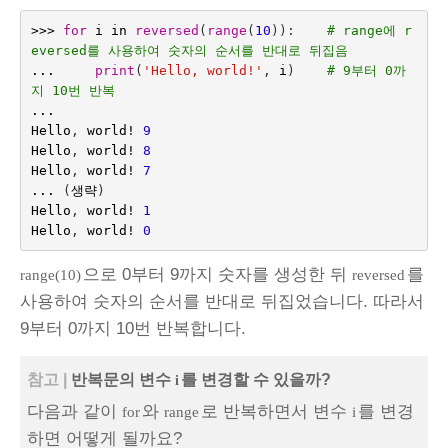
>>>
for
i
in
reversed
(
range
(
10
)):
# range에 r
eversed를 사용하여 숫자의 순서를 반대로 뒤집음
...
print
(
'Hello, world!'
,
i
)
# 9부터 0까
지 10번 반복
...
Hello
,
world
!
9
Hello
,
world
!
8
Hello
,
world
!
7
...
(
생략
)
Hello
,
world
!
1
Hello
,
world
!
0
으로 0부터 9까지 숫자를 생성한 뒤
를
range(10)
reversed
사용하여 숫자의 순서를 반대로 뒤집었습니다. 따라서
9부터 0까지 10번 반복합니다.
참고 |
반복문의 변수
를 변경할 수 있을까?
i
다음과 같이
와
로 반복하면서 변수
를 변경
for
range
i
하면 어떻게 될까요?