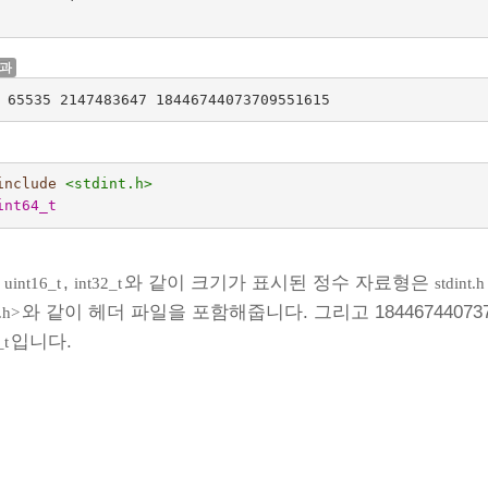
결과
 65535 2147483647 18446744073709551615
include
<stdint.h>
int64_t
,
,
와 같이 크기가 표시된 정수 자료형은
uint16_t
int32_t
stdint.h
와 같이 헤더 파일을 포함해줍니다. 그리고 18446744073
.h>
입니다.
_t