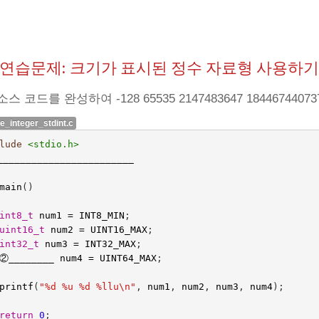
10 연습문제: 크기가 표시된 정수 자료형 사용하
스 코드를 완성하여 -128 65535 2147483647 18446744
ce_integer_stdint.c
lude
<stdio.h>
________________________
main
()
int8_t
num1
=
INT8_MIN
;
uint16_t
num2
=
UINT16_MAX
;
int32_t
num3
=
INT32_MAX
;
②
________
num4
=
UINT64_MAX
;
printf
(
"%d %u %d %llu
\n
"
,
num1
,
num2
,
num3
,
num4
);
return
0
;