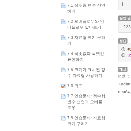
}
7.1 정수형 변수 선언
하기
실행 
7.2 오버플로우와 언
-128
더플로우 알아보기
7.3 자료형 크기 구하
정답
기
① 
#
7.4 최솟값과 최댓값
② 
u
표현하기
7.5 크기가 표시된 정
해설
수 자료형 사용하기
int8_t
<stdint
7.6 퀴즈
uint64
7.7 연습문제: 정수형
변수 선언과 오버플
로우
7.8 연습문제: 자료형
크기 구하기