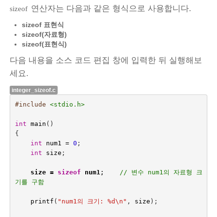
연산자는 다음과 같은 형식으로 사용합니다.
sizeof
sizeof 표현식
sizeof(자료형)
sizeof(표현식)
다음 내용을 소스 코드 편집 창에 입력한 뒤 실행해보
세요.
integer_sizeof.c
#include
<stdio.h>
int
main
()
{
int
num1
=
0
;
int
size
;
size
=
sizeof
num1
;    
// 변수 num1의 자료형 크
기를 구함
printf
(
"num1의 크기: %d
\n
"
,
size
);