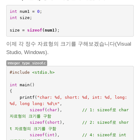
int
num1
=
0
;
int
size
;
size
=
sizeof
(
num1
)
이제 각 정수 자료형의 크기를 구해보겠습니다(Visual
Studio, Windows).
integer_type_sizeof.c
#include
<stdio.h>
int
main
()
{
printf
(
"char: %d, short: %d, int: %d, long: 
%d, long long: %d
\n
"
,
sizeof
(
char
),
// 1: sizeof로 char 
자료형의 크기를 구함
sizeof
(
short
),
// 2: sizeof로 shor
t 자료형의 크기를 구함
sizeof
(
int
),
// 4: sizeof로 int 