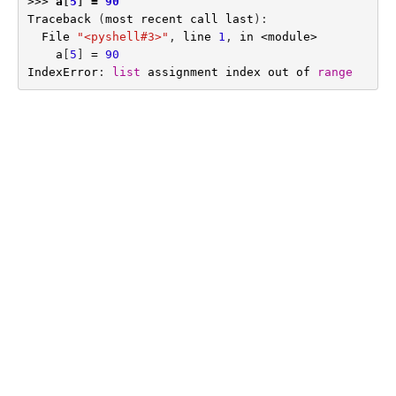
>>>
a
[
5
]
=
90
Traceback
(
most
recent
call
last
):
File
"<pyshell#3>"
,
line
1
,
in
<
module
>
a
[
5
]
=
90
IndexError
:
list
assignment
index
out
of
range