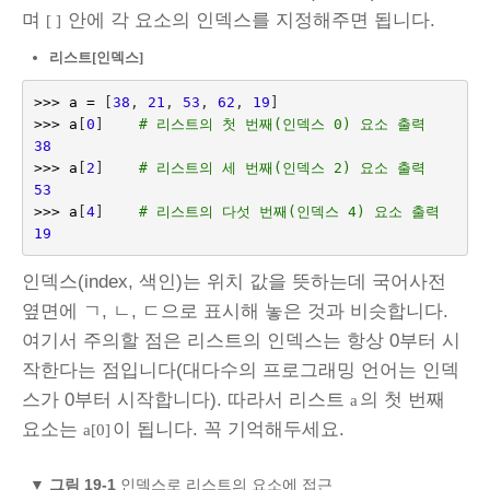
며
안에 각 요소의 인덱스를 지정해주면 됩니다.
[ ]
리스트[인덱스]
>>>
a
=
[
38
,
21
,
53
,
62
,
19
]
>>>
a
[
0
]
# 리스트의 첫 번째(인덱스 0) 요소 출력
38
>>>
a
[
2
]
# 리스트의 세 번째(인덱스 2) 요소 출력
53
>>>
a
[
4
]
# 리스트의 다섯 번째(인덱스 4) 요소 출력
19
인덱스(index, 색인)는 위치 값을 뜻하는데 국어사전
옆면에 ㄱ, ㄴ, ㄷ으로 표시해 놓은 것과 비슷합니다.
여기서 주의할 점은 리스트의 인덱스는 항상 0부터 시
작한다는 점입니다(대다수의 프로그래밍 언어는 인덱
스가 0부터 시작합니다). 따라서 리스트
의 첫 번째
a
요소는
이 됩니다. 꼭 기억해두세요.
a[0]
▼
그림 19-1
인덱스로 리스트의 요소에 접근