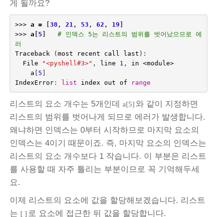
게 될까요?
>>>
a
=
[
38
,
21
,
53
,
62
,
19
]
>>>
a
[
5
]
# 인덱스 5는 리스트의 범위를 벗어났으므로 에
러
Traceback
(
most
recent
call
last
):
File
"<pyshell#3>"
,
line
1
,
in
<
module
>
a
[
5
]
IndexError
:
list
index
out
of
range
리스트의 요소 개수는 5개인데
와 같이 지정하면
a[5]
리스트의 범위를 벗어나게 되므로 에러가 발생합니다.
왜냐하면 인덱스는 0부터 시작하므로 마지막 요소의
인덱스는 4이기 때문이죠. 즉, 마지막 요소의 인덱스는
리스트의 요소 개수보다 1 작습니다. 이 부분은 리스트
를 사용할 때 자주 틀리는 부분이므로 꼭 기억해두세
요.
이제 리스트의 요소에 값을 할당해보겠습니다. 리스트
는
로 요소에 접근한 뒤 값을 할당합니다.
[ ]