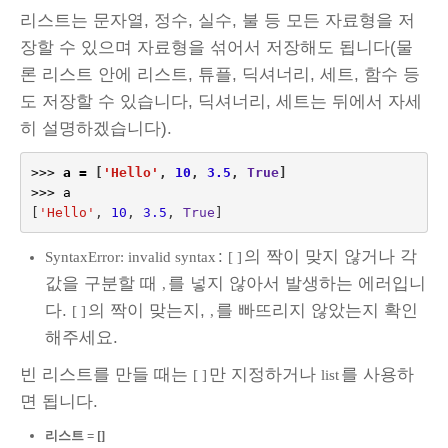
리스트는 문자열, 정수, 실수, 불 등 모든 자료형을 저
장할 수 있으며 자료형을 섞어서 저장해도 됩니다(물
론 리스트 안에 리스트, 튜플, 딕셔너리, 세트, 함수 등
도 저장할 수 있습니다, 딕셔너리, 세트는 뒤에서 자세
히 설명하겠습니다).
>>>
a
=
[
'Hello'
,
10
,
3.5
,
True
]
>>>
a
[
'Hello'
,
10
,
3.5
,
True
]
:
의 짝이 맞지 않거나 각
SyntaxError: invalid syntax
[ ]
값을 구분할 때
를 넣지 않아서 발생하는 에러입니
,
다.
의 짝이 맞는지,
를 빠뜨리지 않았는지 확인
[ ]
,
해주세요.
빈 리스트를 만들 때는
만 지정하거나
를 사용하
[ ]
list
면 됩니다.
리스트 = []