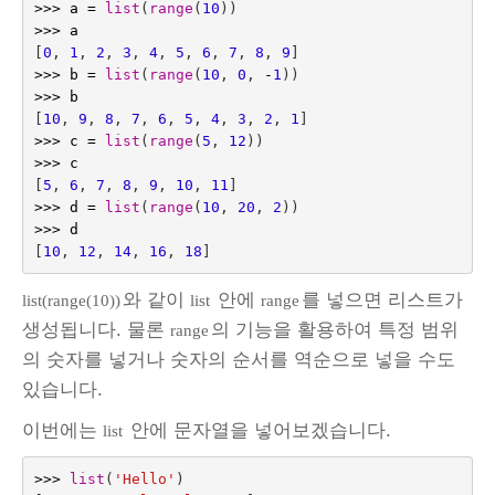
>>>
a
=
list
(
range
(
10
))
>>>
a
[
0
,
1
,
2
,
3
,
4
,
5
,
6
,
7
,
8
,
9
]
>>>
b
=
list
(
range
(
10
,
0
,
-
1
))
>>>
b
[
10
,
9
,
8
,
7
,
6
,
5
,
4
,
3
,
2
,
1
]
>>>
c
=
list
(
range
(
5
,
12
))
>>>
c
[
5
,
6
,
7
,
8
,
9
,
10
,
11
]
>>>
d
=
list
(
range
(
10
,
20
,
2
))
>>>
d
[
10
,
12
,
14
,
16
,
18
]
와 같이
안에
를 넣으면 리스트가
list(range(10))
list
range
생성됩니다. 물론
의 기능을 활용하여 특정 범위
range
의 숫자를 넣거나 숫자의 순서를 역순으로 넣을 수도
있습니다.
이번에는
안에 문자열을 넣어보겠습니다.
list
>>>
list
(
'Hello'
)