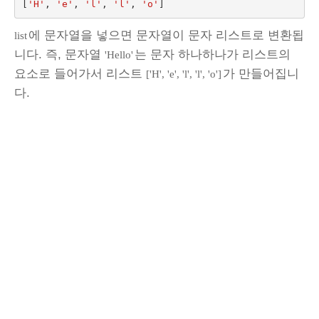
[
'H'
,
'e'
,
'l'
,
'l'
,
'o'
]
에 문자열을 넣으면 문자열이 문자 리스트로 변환됩
list
니다. 즉, 문자열
는 문자 하나하나가 리스트의
'Hello'
요소로 들어가서 리스트
가 만들어집니
['H', 'e', 'l', 'l', 'o']
다.