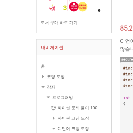
도서 구매 바로 가기
85.
C 언
내비게이션
많습니
secure
홈
#inc
#inc
코딩 도장
#inc
#inc
강좌
프로그래밍
int
{
파이썬 문제 풀이 100
파이썬 코딩 도장
C 언어 코딩 도장