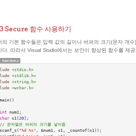
23 Secure 함수 사용하기
어의 기본 함수들은 입력 값의 길이나 버퍼의 크기(문자 개수
다. 따라서 Visual Studio에서는 보안이 향상된 함수를 
_function.c
lude
<stdio.h>
lude
<stdlib.h>
lude
<string.h>
lude
<wchar.h>
main
()
int
num1
;
char
s1
[
20
];
// 문자열은 버퍼의 크기를 넣어줌
scanf_s
(
"%d %s"
,
&
num1
,
s1
,
_countof
(
s1
));