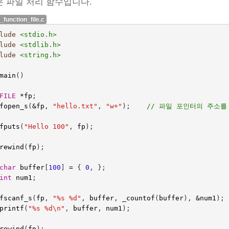
 파일 처리 함수입니다.
_function_file.c
lude
<stdio.h>
lude
<stdlib.h>
lude
<string.h>
main
()
FILE
*
fp
;
fopen_s
(
&
fp
,
"hello.txt"
,
"w+"
);
// 파일 포인터의 주소를
fputs
(
"Hello 100"
,
fp
);
rewind
(
fp
);
char
buffer
[
100
]
=
{
0
,
};
int
num1
;
fscanf_s
(
fp
,
"%s %d"
,
buffer
,
_countof
(
buffer
),
&
num1
);
printf
(
"%s %d
\n
"
,
buffer
,
num1
);
rewind
(
fp
);