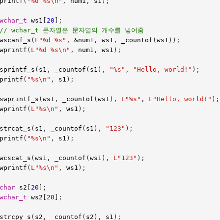
printf
(
"%d %s
\n
"
,
num1
,
s1
);
wchar_t
ws1
[
20
];
// wchar_t 문자열은 문자열의 개수를 넣어줌
wscanf_s
(
L"%d %s"
,
&
num1
,
ws1
,
_countof
(
ws1
));
wprintf
(
L"%d %s
\n
"
,
num1
,
ws1
);
sprintf_s
(
s1
,
_countof
(
s1
),
"%s"
,
"Hello, world!"
);
printf
(
"%s
\n
"
,
s1
);
swprintf_s
(
ws1
,
_countof
(
ws1
),
L"%s"
,
L"Hello, world!"
);
wprintf
(
L"%s
\n
"
,
ws1
);
strcat_s
(
s1
,
_countof
(
s1
),
"123"
);
printf
(
"%s
\n
"
,
s1
);
wcscat_s
(
ws1
,
_countof
(
ws1
),
L"123"
);
wprintf
(
L"%s
\n
"
,
ws1
);
char
s2
[
20
];
wchar_t
ws2
[
20
];
strcpy_s
(
s2
,
_countof
(
s2
),
s1
);