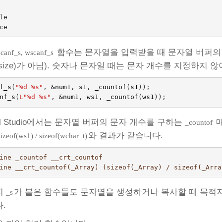
le

함수는 문자열을 입력받을 때 문자열 버퍼의 문
scanf_s, wscanf_s
size)가 아님). 숫자나 문자일 때는 문자 개수를 지정하지 않
f_s
(
"%d %s"
,
&
num1
,
s1
,
_countof
(
s1
));
nf_s
(
L"%d %s"
,
&
num1
,
ws1
,
_countof
(
ws1
));
ual Studio에서는 문자열 버퍼의 문자 개수를 구하는
매
_countof
와 결과가 같습니다.
sizeof(ws1) / sizeof(wchar_t)
ine _countof __crt_countof
ine __crt_countof(_Array) (sizeof(_Array) / sizeof(_Arra
지
가 붙은 함수들도 문자열을 생성하거나 복사할 때 목적
_s
.