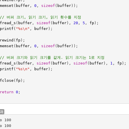
memset
(
buffer
,
0
,
sizeof
(
buffer
));
// 버퍼 크기, 읽기 크기, 읽기 횟수를 지정
fread_s
(
buffer
,
sizeof
(
buffer
),
20
,
5
,
fp
);
printf
(
"%s
\n
"
,
buffer
);
rewind
(
fp
);
memset
(
buffer
,
0
,
sizeof
(
buffer
));
// 버퍼 크기와 읽기 크기를 같게. 읽기 크기는 1로 지정
fread_s
(
buffer
,
sizeof
(
buffer
),
sizeof
(
buffer
),
1
,
fp
);
printf
(
"%s
\n
"
,
buffer
);
fclose
(
fp
);
return
0
;
결과
o 100

o 100
