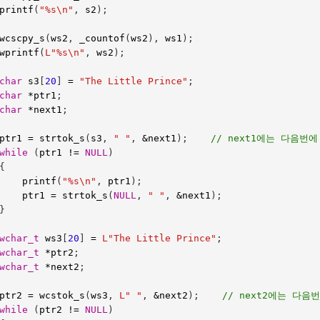
printf
(
"%s
\n
"
,
s2
);
wcscpy_s
(
ws2
,
_countof
(
ws2
),
ws1
);
wprintf
(
L"%s
\n
"
,
ws2
);
char
s3
[
20
]
=
"The Little Prince"
;
char
*
ptr1
;
char
*
next1
;
ptr1
=
strtok_s
(
s3
,
" "
,
&
next1
);
// next1에는 다음
while
(
ptr1
!=
NULL
)
{
printf
(
"%s
\n
"
,
ptr1
);
ptr1
=
strtok_s
(
NULL
,
" "
,
&
next1
);
}
wchar_t
ws3
[
20
]
=
L"The Little Prince"
;
wchar_t
*
ptr2
;
wchar_t
*
next2
;
ptr2
=
wcstok_s
(
ws3
,
L" "
,
&
next2
);    
// next2에는 다
while
(
ptr2
!=
NULL
)