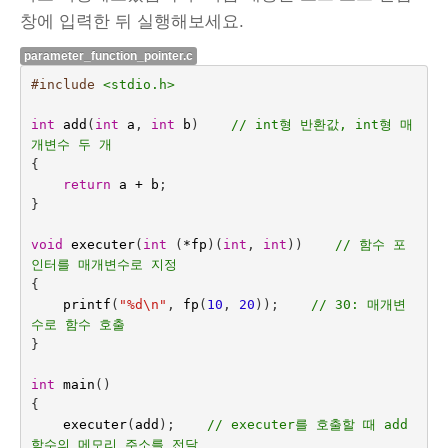
창에 입력한 뒤 실행해보세요.
parameter_function_pointer.c
#include
<stdio.h>
int
add
(
int
a
,
int
b
)    
// int형 반환값, int형 매
개변수 두 개
{
return
a
+
b
;
}
void
executer
(
int
(
*
fp
)(
int
,
int
))
// 함수 포
인터를 매개변수로 지정
{
printf
(
"%d
\n
"
,
fp
(
10
,
20
));    
// 30: 매개변
수로 함수 호출
}
int
main
()
{
executer
(
add
);    
// executer를 호출할 때 add 
함수의 메모리 주소를 전달