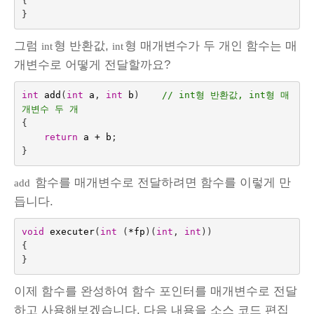
{
}
그럼
형 반환값,
형 매개변수가 두 개인 함수는 매
int
int
개변수로 어떻게 전달할까요?
int
add
(
int
a
,
int
b
)   
// int형 반환값, int형 매
개변수 두 개
{
return
a
+
b
;
}
함수를 매개변수로 전달하려면 함수를 이렇게 만
add
듭니다.
void
executer
(
int
(
*
fp
)(
int
,
int
))
{
}
이제 함수를 완성하여 함수 포인터를 매개변수로 전달
하고 사용해보겠습니다. 다음 내용을 소스 코드 편집