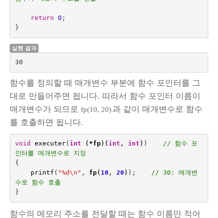
return
0
;
}
실행 결과
30 
함수를 정의할 때 매개변수 부분에 함수 포인터를 그
대로 만들어주면 됩니다. 따라서 함수 포인터 이름이
매개변수가 되므로
과 같이 매개변수로 함수
fp(10, 20)
를 호출하면 됩니다.
void
executer
(
int
(
*
fp
)(
int
,
int
)
)    
// 함수 포
인터를 매개변수로 지정
{
printf
(
"%d
\n
"
,
fp
(
10
,
20
)
);    
// 30: 매개변
수로 함수 호출
}
함수의 메모리 주소를 전달할 때는 함수 이름만 적어