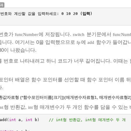
결과
번호와
계산할
값을
입력하세요
:
0
10
20
(
입력
)
 번호가
에 저장됩니다.
분기문에서
funcNumber
switch
funcNum
니다. 여기서는 0을 입력했으므로
에
함수가 들어갑니
fp
add
30이 나왔습니다.
 번호로 나타내려고 하니 코드가 너무 길어집니다. 이때는
포인터 배열은 함수 포인터를 선언할 때 함수 포인터 이름 
.
환값자료형 (*함수포인터이름[크기])(매개변수자료형1, 매개변수자료형2)
형 반환값,
형 매개변수가 두 개인 함수를 담을 수 있는
int
int
add
(
int
a
,
int
b
)
// int형 반환값, int형 매개변수 두 개