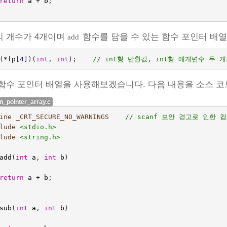
return
a
+
b
;
의 개수가 4개이며
함수를 담을 수 있는 함수 포인터 배열
add
(
*
fp
[
4
])(
int
,
int
);
// int형 반환값, int형 매개변수 두
함수 포인터 배열을 사용해보겠습니다. 다음 내용을 소스 코
on_pointer_array.c
ine _CRT_SECURE_NO_WARNINGS    
// scanf 보안 경고로 인한 
lude
<stdio.h>
lude
<string.h>
add
(
int
a
,
int
b
)
return
a
+
b
;
sub
(
int
a
,
int
b
)