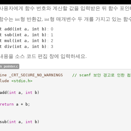
사용자에게 함수 번호와 계산할 값을 입력받은 뒤 함수 포
 함수는
형 반환값,
형 매개변수 두 개를 가지고 있는 함
int
int
t add(int a, int b)
: 0
t sub(int a, int b)
: 1
t mul(int a, int b)
: 2
t div(int a, int b)
: 3
내용을 소스 코드 편집 창에 입력하세요.
n_pointer.c
ine _CRT_SECURE_NO_WARNINGS    
// scanf 보안 경고로 인한 
lude
<stdio.h>
add
(
int
a
,
int
b
)
return
a
+
b
;
sub
(
int
a
,
int
b
)