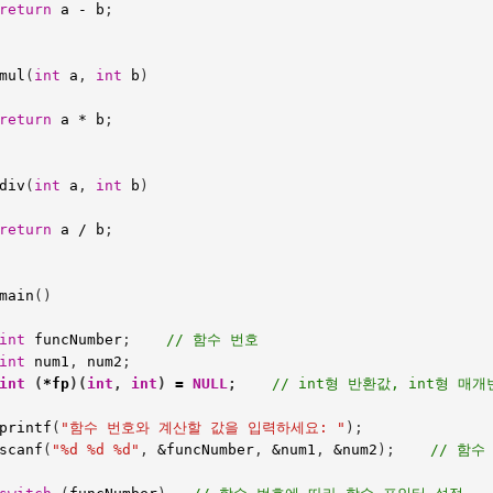
return
a
-
b
;
mul
(
int
a
,
int
b
)
return
a
*
b
;
div
(
int
a
,
int
b
)
return
a
/
b
;
main
()
int
funcNumber
;    
// 함수 번호
int
num1
,
num2
;
int
(
*
fp
)(
int
,
int
)
=
NULL
;    
// int형 반환값, int형 
printf
(
"함수 번호와 계산할 값을 입력하세요: "
);
scanf
(
"%d %d %d"
,
&
funcNumber
,
&
num1
,
&
num2
);    
// 함수