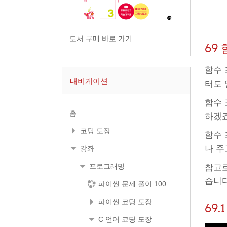
도서 구매 바로 가기
69
함수 
내비게이션
터도 
함수 
홈
하겠
코딩 도장
함수 
나 주
강좌
프로그래밍
참고로
습니다
파이썬 문제 풀이 100
파이썬 코딩 도장
69
C 언어 코딩 도장