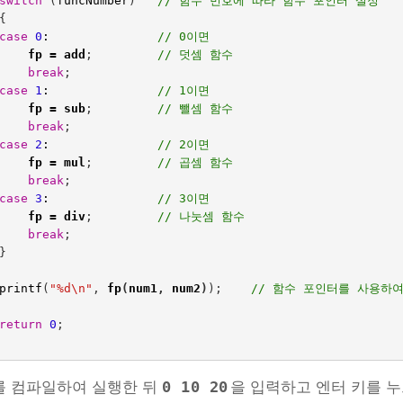
switch
(
funcNumber
)
// 함수 번호에 따라 함수 포인터 설정
{
case
0
:
// 0이면
fp
=
add
;
// 덧셈 함수
break
;
case
1
:
// 1이면
fp
=
sub
;
// 뺄셈 함수
break
;
case
2
:
// 2이면
fp
=
mul
;
// 곱셈 함수
break
;
case
3
:
// 3이면
fp
=
div
;
// 나눗셈 함수
break
;
}
printf
(
"%d
\n
"
,
fp
(
num1
,
num2
)
);    
// 함수 포인터를 사용하
return
0
;
0 10 20
를 컴파일하여 실행한 뒤
을 입력하고 엔터 키를 누