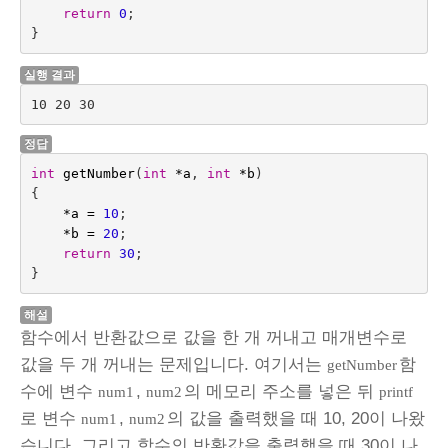
return
0
;
}
실행 결과
10 20 30
정답
int
getNumber
(
int
*
a
,
int
*
b
)
{
*
a
=
10
;
*
b
=
20
;
return
30
;
}
해설
함수에서 반환값으로 값을 한 개 꺼내고 매개변수로
값을 두 개 꺼내는 문제입니다. 여기서는
함
getNumber
수에 변수
,
의 메모리 주소를 넣은 뒤
num1
num2
printf
로 변수
,
의 값을 출력했을 때 10, 20이 나왔
num1
num2
습니다. 그리고 함수의 반환값을 출력했을 때 30이 나