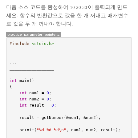
다음 소스 코드를 완성하여
이 출력되게 만드
10 20 30
세요. 함수의 반환값으로 값을 한 개 꺼내고 매개변수
로 값을 두 개 꺼내야 합니다.
practice_parameter_pointer.c
#include
<stdio.h>
...
__________________

int
main
()
{
int
num1
=
0
;
int
num2
=
0
;
int
result
=
0
;
result
=
getNumber
(
&
num1
,
&
num2
);
printf
(
"%d %d %d
\n
"
,
num1
,
num2
,
result
);