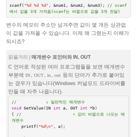
scanf
(
"%d %d %d"
,
&
num1
,
&
num2
,
&
num3
);
// scanf
에서 값을 3개 가져옴(scanf는 바깥으로 값을 3개 전달)
변수의 메모리 주소만 넘겨주면 값이 몇 개든 상관없
이 값을 가져올 수 있습니다. 이제 왜 그랬는지 이해가
되시죠?
읽을거리 |
매개변수 포인터와 IN, OUT
C 언어로 작성된 여러 프로그램들을 보면 매개변수
부분에
,
,
,
등의 단어가 추가로 붙어있
IN
OUT
in
out
는 경우가 있습니다(Windows 커널모드 드라이버를
만들 때 자주 나옵니다).
//            ↓ 일반적인 매개변수
void
GetValue
(
IN
int
a
,
OUT
int
*
b
)
{
//                     ↑ 값이 바깥으로 나오는 매
개변수
printf
(
"%d
\n
"
,
a
);