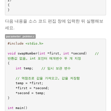
2
)
{
}
다음 내용을 소스 코드 편집 창에 입력한 뒤 실행해보
세요.
parameter_pointer.c
#include
<stdio.h>
void
swapNumber
(
int
*
first
,
int
*
second
)    
// 
반환값 없음, int 포인터 매개변수 두 개 지정
{
int
temp
;    
// 임시 보관 변수
// 역참조로 값을 가져오고, 값을 저장함
temp
=
*
first
;
*
first
=
*
second
;
*
second
=
temp
;
}
int
main
()