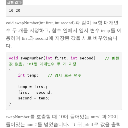
실행 결과
10 20
과 같이
형 매개변
void swapNumber(int first, int second)
int
수 두 개를 지정하고, 함수 안에서 임시 변수
를 이
temp
용하여
와
에 저장된 값을 서로 바꾸었습니
first
second
다.
void
swapNumber
(
int
first
,
int
second
)    
// 반환
값 없음, int형 매개변수 두 개 지정
{
int
temp
;    
// 임시 보관 변수
temp
=
first
;
first
=
second
;
second
=
temp
;
}
를 호출할 때 10이 들어있는
과 20이
swapNumber
num1
들어있는
를 넣었습니다. 그 뒤
로 값을 출력
num2
printf