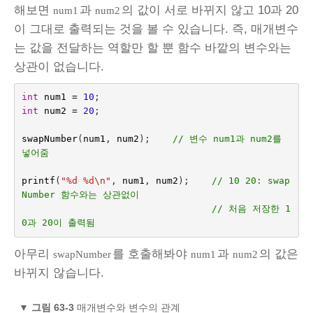
해보면
과
의 값이 서로 바뀌지 않고 10과 20
num1
num2
이 그대로 출력되는 것을 볼 수 있습니다. 즉, 매개변수
는 값을 전달하는 역할만 할 뿐 함수 바깥의 변수와는
상관이 없습니다.
int
num1
=
10
;
int
num2
=
20
;
swapNumber
(
num1
,
num2
);    
// 변수 num1과 num2를 
넣어줌
printf
(
"%d %d
\n
"
,
num1
,
num2
);
// 10 20: swap
Number 함수와는 상관없이 
// 처음 저장한 1
0과 20이 출력됨
아무리
를 호출해봐야
과
의 값은
swapNumber
num1
num2
바뀌지 않습니다.
▼
그림 63‑3
매개변수와 변수의 관계