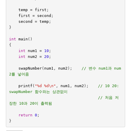
temp
=
first
;
first
=
second
;
second
=
temp
;
}
int
main
()
{
int
num1
=
10
;
int
num2
=
20
;
swapNumber
(
num1
,
num2
);    
// 변수 num1과 num
2를 넣어줌
printf
(
"%d %d
\n
"
,
num1
,
num2
);    
// 10 20: 
swapNumber 함수와는 상관없이 
// 처음 저
장한 10과 20이 출력됨
return
0
;
}