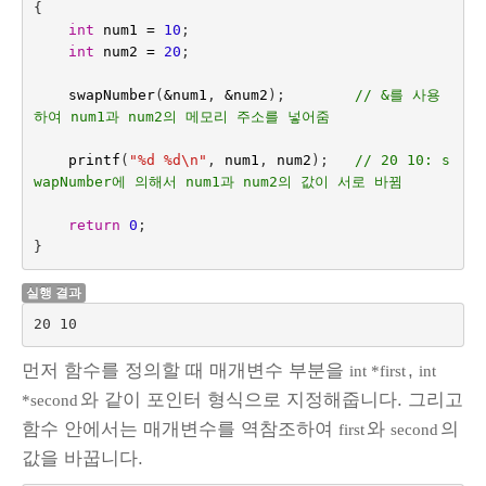
{
int
num1
=
10
;
int
num2
=
20
;
swapNumber
(
&
num1
,
&
num2
);        
// &를 사용
하여 num1과 num2의 메모리 주소를 넣어줌
printf
(
"%d %d
\n
"
,
num1
,
num2
);
// 20 10: s
wapNumber에 의해서 num1과 num2의 값이 서로 바뀜
return
0
;
}
실행 결과
20 10
먼저 함수를 정의할 때 매개변수 부분을
,
int *first
int
와 같이 포인터 형식으로 지정해줍니다. 그리고
*second
함수 안에서는 매개변수를 역참조하여
와
의
first
second
값을 바꿉니다.