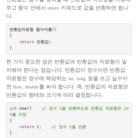
주고 함수 안에서
키워드로 값을 반환하면 됩니
return
다.
반환값자료형
함수이름
()
{
return
반환값
;
}
한 가지 중요한 점은 반환값과 반환값의 자료형이 일
치해야 한다는 점입니다. 반환값이 정수이면 반환값
자료형은 정수에 해당하는
,
등을 쓰고 실수이
int
long
면
,
를 써야 합니다. 즉, 반환값의 자료형은
float
double
반환값의 형태와 크기에 따라 결정합니다.
int
one
()    
// 정수 1을 반환하므로 반환값 자료형은 in
t를 지정
{
return
1
;
// 정수 1을 반환
}