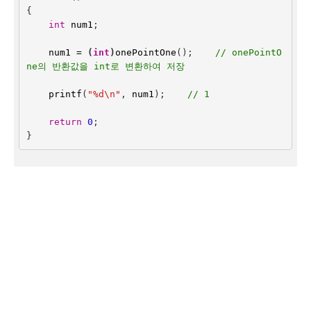
{
int
num1
;
num1
=
(
int
)
onePointOne
();
// onePointO
ne의 반환값을 int로 변환하여 저장
printf
(
"%d
\n
"
,
num1
);    
// 1
return
0
;
}