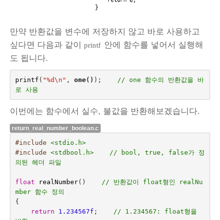
만약 반환값을 변수에 저장하지 않고 바로 사용하고
싶다면 다음과 같이
안에 함수를 넣어서 실행해
printf
도 됩니다.
printf
(
"%d
\n
"
,
one
()
);    
// one 함수의 반환값을 바
로 사용
이번에는 함수에서 실수, 불값을 반환해보겠습니다.
return_real_number_boolean.c
#include
<stdio.h>
#include
<stdbool.h>    // bool, true, false가 정
의된 헤더 파일
float
realNumber
()    
// 반환값이 float형인 realNu
mber 함수 정의
{
return
1.234567f
;    
// 1.234567: float형을 