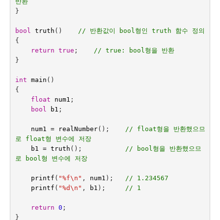
반환
}
bool
truth
()    
// 반환값이 bool형인 truth 함수 정의
{
return
true
;    
// true: bool형을 반환
}
int
main
()
{
float
num1
;
bool
b1
;
num1
=
realNumber
();    
// float형을 반환했으므
로 float형 변수에 저장
b1
=
truth
();
// bool형을 반환했으므
로 bool형 변수에 저장
printf
(
"%f
\n
"
,
num1
);
// 1.234567
printf
(
"%d
\n
"
,
b1
);
// 1
return
0
;
}