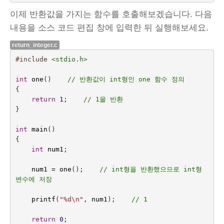
이제 반환값을 가지는 함수를 호출해보겠습니다. 다음
내용을 소스 코드 편집 창에 입력한 뒤 실행해보세요.
return_integer.c
#include
<stdio.h>
int
one
()    
// 반환값이 int형인 one 함수 정의
{
return
1
;    
// 1을 반환
}
int
main
()
{
int
num1
;
num1
=
one
();
// int형을 반환했으므로 int형 
변수에 저장
printf
(
"%d
\n
"
,
num1
);
// 1
return
0
;