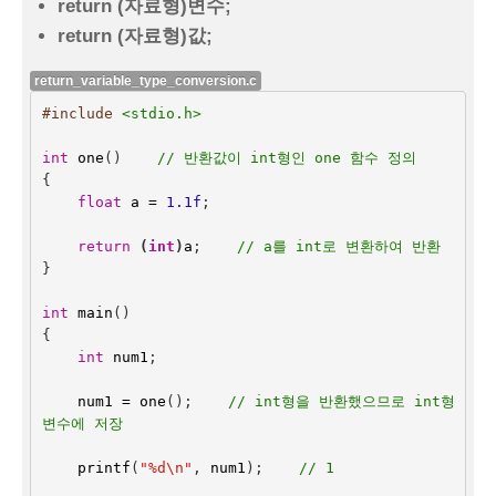
return (자료형)변수;
return (자료형)값;
return_variable_type_conversion.c
#include
<stdio.h>
int
one
()    
// 반환값이 int형인 one 함수 정의
{
float
a
=
1.1f
;
return
(
int
)
a
;    
// a를 int로 변환하여 반환
}
int
main
()
{
int
num1
;
num1
=
one
();    
// int형을 반환했으므로 int형 
변수에 저장
printf
(
"%d
\n
"
,
num1
);
// 1