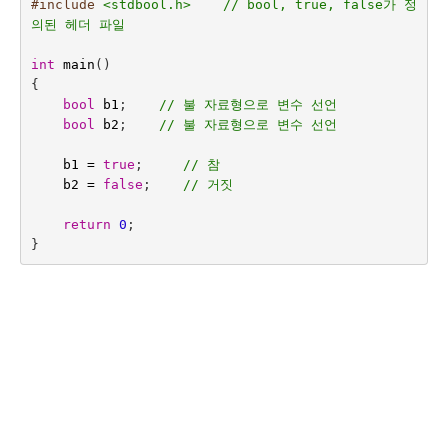
#include
<stdbool.h>    // bool, true, false가 정
의된 헤더 파일
int
main
()
{
bool
b1
;    
// 불 자료형으로 변수 선언
bool
b2
;    
// 불 자료형으로 변수 선언
b1
=
true
;     
// 참
b2
=
false
;
// 거짓
return
0
;
}