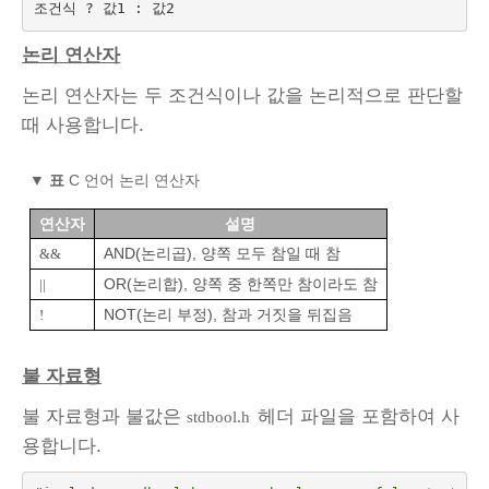
조건식 ? 값1 : 값2
논리 연산자
논리 연산자는 두 조건식이나 값을 논리적으로 판단할
때 사용합니다.
▼
표
C 언어 논리 연산자
연산자
설명
AND(논리곱), 양쪽 모두 참일 때 참
&&
OR(논리합), 양쪽 중 한쪽만 참이라도 참
||
NOT(논리 부정), 참과 거짓을 뒤집음
!
불 자료형
불 자료형과 불값은
헤더 파일을 포함하여 사
stdbool.h
용합니다.