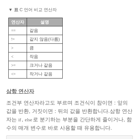
▼
표
C 언어 비교 연산자
연산자
설명
같음
==
같지 않음(다름)
!=
큼
>
작음
<
크거나 같음
>=
작거나 같음
<=
삼항 연산자
조건부 연산자라고도 부르며 조건식이 참이면 : 앞의
값을 반환, 거짓이면 : 뒤의 값을 반환합니다.삼항 연산
자는
,
로 분기하는 부분을 간단하게 줄이거나, 함
if
else
수의 매개 변수로 바로 사용할 때 유용합니다.