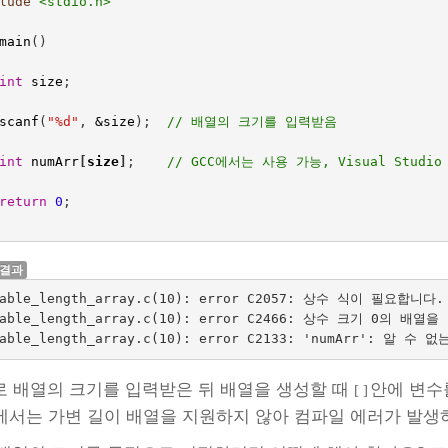
lude
<stdio.h>
main
()
int
size
;
scanf
(
"%d"
,
&
size
);
// 배열의 크기를 입력받음
int
numArr
[
size
]
;    
return
0
;
 결과
iable_length_array.c(10): error C2057: 상수 식이 필요합니다.

iable_length_array.c(10): error C2466: 상수 크기 0의 배열
로 배열의 크기를 입력받은 뒤 배열을 생성할 때
안에 변수를
[ ]
2에서는 가변 길이 배열을 지원하지 않아 컴파일 에러가 발생