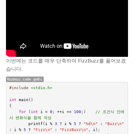
이번에는 코드를 매우 단축하여 FizzBuzz를 풀어보겠
습니다.
fizzbuzz_code_golf.c
#include
<stdio.h>
int
main
()
{
for
(
int
i
=
0
;
++
i
<=
100
;)    
// 조건식 안에
서 변화식을 함께 작성
printf
(
i
%
3
?
i
%
5
?
"%d
\n
"
:
"Buzz
\n
"
:
i
%
5
?
"Fizz
\n
"
:
"FizzBuzz
\n
"
,
i
);