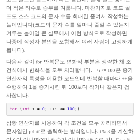
더 적은 타수로 승부를 겨룹니다. 마찬가지로 코드 골
프도 소스 코드의 문자 수를 최대한 줄여서 작성하는
놀이입니다(코드의 문자 수를 얼마나 줄일 수 있는지
겨루는 놀이일 뿐 실무에서 이런 방식으로 작성하면
나중에 작성자 본인을 포함해서 여러 사람이 고생하게
됩니다).
다음과 같이
반복문도 변화식 부분은 생략한 채 조
for
건식에서 변화식을 모두 처리합니다.
은 증가
++i <= 100
연산자의 특성을 이용한 코드인데 반복할 때마다
을
++
수행하여 1을 증가시킨 뒤 100보다 작거나 같은지 검
사합니다.
for
(
int
i
=
0
;
++
i
<=
100
;)
삼항 연산자를 사용하여 각 조건을 모두 처리하면서
문자열만
로 출력하는 방식입니다.
을 계산하
printf
i % 3
여
이 아니면(3의 배수가 아니면)
로 갑니다.
0
i % 5
i %