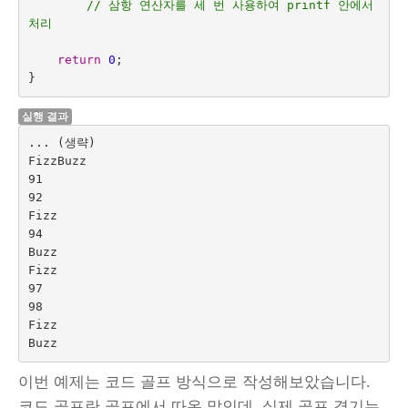
// 삼항 연산자를 세 번 사용하여 printf 안에서 
처리
return
0
;
}
실행 결과
... (생략)

FizzBuzz

91

92

Fizz

94

Buzz

Fizz

97

98

Fizz

이번 예제는 코드 골프 방식으로 작성해보았습니다.
코드 골프란 골프에서 따온 말인데, 실제 골프 경기는