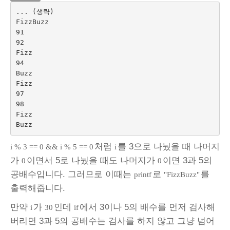
... (생략)

FizzBuzz

91

92

Fizz

94

Buzz

Fizz

97

98

Fizz

처럼
를 3으로 나눴을 때 나머지
i % 3 == 0 && i % 5 == 0
i
가
이면서 5로 나눴을 때도 나머지가
이면 3과 5의
0
0
공배수입니다. 그러므로 이때는
로
를
printf
"FizzBuzz"
출력해줍니다.
만약
가
인데
에서 3이나 5의 배수를 먼저 검사해
i
30
if
버리면 3과 5의 공배수는 검사를 하지 않고 그냥 넘어