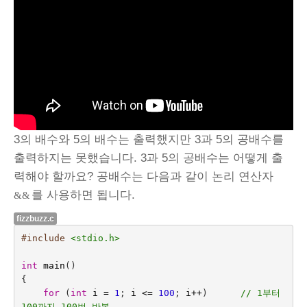
3의 배수와 5의 배수는 출력했지만 3과 5의 공배수를
출력하지는 못했습니다. 3과 5의 공배수는 어떻게 출
력해야 할까요? 공배수는 다음과 같이 논리 연산자
를 사용하면 됩니다.
&&
fizzbuzz.c
#include
<stdio.h>
int
main
()
{
for
(
int
i
=
1
;
i
<=
100
;
i
++
)     
// 1부터 
100까지 100번 반복