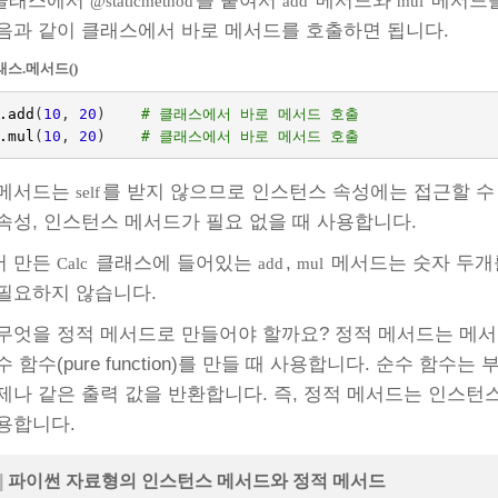
클래스에서
를 붙여서
메서드와
메서드를
@staticmethod
add
mul
음과 같이 클래스에서 바로 메서드를 호출하면 됩니다.
래스.메서드()
.
add
(
10
,
20
)
# 클래스에서 바로 메서드 호출
.
mul
(
10
,
20
)
# 클래스에서 바로 메서드 호출
 메서드는
를 받지 않으므로 인스턴스 속성에는 접근할 수
self
속성, 인스턴스 메서드가 필요 없을 때 사용합니다.
서 만든
클래스에 들어있는
,
메서드는 숫자 두개
Calc
add
mul
필요하지 않습니다.
무엇을 정적 메서드로 만들어야 할까요? 정적 메서드는 메서
수 함수(pure function)를 만들 때 사용합니다. 순수 함수는 부
제나 같은 출력 값을 반환합니다. 즉, 정적 메서드는 인스
용합니다.
|
파이썬 자료형의 인스턴스 메서드와 정적 메서드