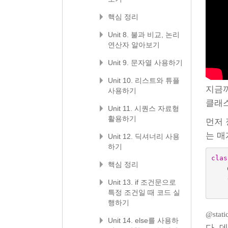
핵심 정리
Unit 8. 불과 비교, 논리
연산자 알아보기
Unit 9. 문자열 사용하기
Unit 10. 리스트와 튜플
지금까
사용하기
클래스
Unit 11. 시퀀스 자료형
활용하기
먼저 
는 
Unit 12. 딕셔너리 사용
하기
clas
핵심 정리
Unit 13. if 조건문으로
특정 조건일 때 코드 실
행하기
@stati
Unit 14. else를 사용하
다. 