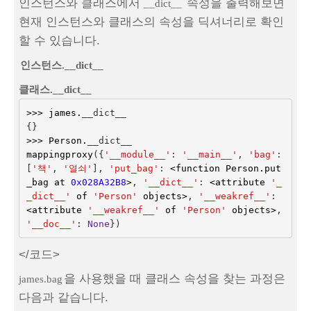
인스턴스와 클래스에서
속성을 출력해보면
__dict__
현재 인스턴스와 클래스의 속성을 딕셔너리로 확인
할 수 있습니다.
인스턴스.__dict__
클래스.__dict__
>>>
james
.
__dict__
{}
>>>
Person
.
__dict__
mappingproxy
({
'__module__'
:
'__main__'
,
'bag'
:
[
'책'
,
'열쇠'
],
'put_bag'
:
<
function
Person
.
put
_bag
at
0x028A32B8
>
,
'__dict__'
:
<
attribute
'_
_dict__'
of
'Person'
objects
>
,
'__weakref__'
:
<
attribute
'__weakref__'
of
'Person'
objects
>
,
'__doc__'
:
None
})
</코드>
을 사용했을 때 클래스 속성을 찾는 과정은
james.bag
다음과 같습니다.