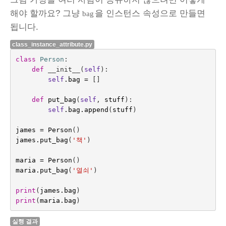
해야 할까요? 그냥
을 인스턴스 속성으로 만들면
bag
됩니다.
class_instance_attribute.py
class
Person
:
def
__init__
(
self
):
self
.
bag
=
[]
def
put_bag
(
self
,
stuff
):
self
.
bag
.
append
(
stuff
)
james
=
Person
()
james
.
put_bag
(
'책'
)
maria
=
Person
()
maria
.
put_bag
(
'열쇠'
)
print
(
james
.
bag
)
print
(
maria
.
bag
)
실행 결과