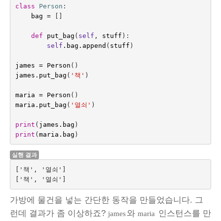
class
Person
:
bag
=
[]
def
put_bag
(
self
,
stuff
):
self
.
bag
.
append
(
stuff
)
james
=
Person
()
james
.
put_bag
(
'책'
)
maria
=
Person
()
maria
.
put_bag
(
'열쇠'
)
print
(
james
.
bag
)
print
(
maria
.
bag
)
실행 결과
['책', '열쇠']

가방에 물건을 넣는 간단한 동작을 만들었습니다. 그
런데 결과가 좀 이상하죠?
와
인스턴스를 만
james
maria