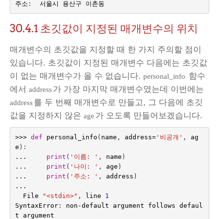
주소
:
서울시
용산구
이촌동
30.4.1
초깃값이 지정된 매개변수의 위치
매개변수의 초깃값을 지정할 때 한 가지 주의할 점이
있습니다. 초깃값이 지정된 매개변수 다음에는 초깃값
이 없는 매개변수가 올 수 없습니다.
함수
personal_info
에서
가 가장 마지막 매개변수였는데 이번에는
address
를 두 번째 매개변수로 만들고, 그 다음에 초깃
address
값을 지정하지 않은
가 오도록 만들어보겠습니다.
age
>>>
def
personal_info
(
name
,
address
=
'비공개'
,
ag
e
):
...
print
(
'이름: '
,
name
)
...
print
(
'나이: '
,
age
)
...
print
(
'주소: '
,
address
)
...
File
"<stdin>"
,
line
1
SyntaxError
:
non
-
default
argument
follows
defaul
t
argument