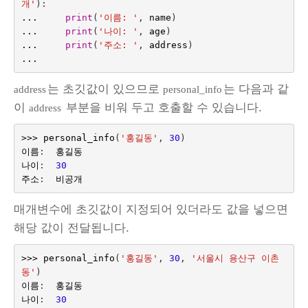
개'
):
...
print
(
'이름: '
,
name
)
...
print
(
'나이: '
,
age
)
...
print
(
'주소: '
,
address
)
...
는 초깃값이 있으므로
는 다음과 같
address
personal_info
이
부분을 비워 두고 호출할 수 있습니다.
address
>>>
personal_info
(
'홍길동'
,
30
)
이름
:
홍길동
나이
:
30
주소
:
비공개
매개변수에 초깃값이 지정되어 있더라도 값을 넣으면
해당 값이 전달됩니다.
>>>
personal_info
(
'홍길동'
,
30
,
'서울시 용산구 이촌
동'
)
이름
:
홍길동
나이
:
30