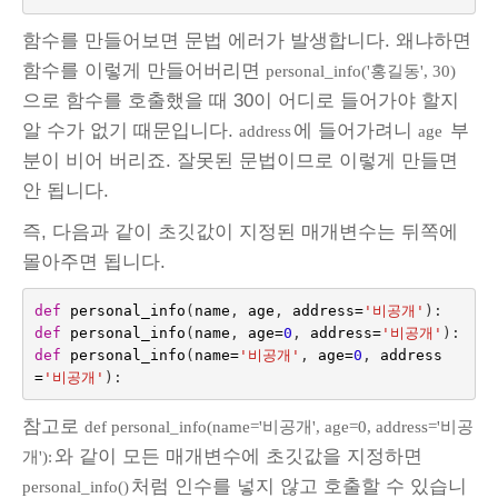
함수를 만들어보면 문법 에러가 발생합니다. 왜냐하면
함수를 이렇게 만들어버리면
personal_info('홍길동', 30)
으로 함수를 호출했을 때 30이 어디로 들어가야 할지
알 수가 없기 때문입니다.
에 들어가려니
부
address
age
분이 비어 버리죠. 잘못된 문법이므로 이렇게 만들면
안 됩니다.
즉, 다음과 같이 초깃값이 지정된 매개변수는 뒤쪽에
몰아주면 됩니다.
def
personal_info
(
name
,
age
,
address
=
'비공개'
):
def
personal_info
(
name
,
age
=
0
,
address
=
'비공개'
):
def
personal_info
(
name
=
'비공개'
,
age
=
0
,
address
=
'비공개'
):
참고로
def personal_info(name='비공개', age=0, address='비공
와 같이 모든 매개변수에 초깃값을 지정하면
개'):
처럼 인수를 넣지 않고 호출할 수 있습니
personal_info()