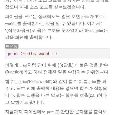
지금까지 파이썬 소스 코드를 실행하는 방법을 알아보
았으니 이제 소스 코드를 살펴보겠습니다.
파이썬을 모르는 상태에서도 얼핏 보면
가
print
'Hello,
를 출력한다는 것을 알 수 있습니다. 여기서
world!'
'
(작은따옴표)로 묶은 부분을 문자열이라 하고,
는
'
print
값을 화면에 출력합니다.
hello.py
print
(
'Hello, world!'
)
이렇게
처럼 단어 뒤에
( )
(괄호)가 붙은 것을 함수
print
(function)라고 하며 정해진 일을 수행하는 단위입니다.
함수는
와 같이 함수 이름
를 써
print('Hello, world!')
print
주고, 괄호 안에 출력할 내용을 넣으면 함수가 실행됩
니다. 함수 실행을 다른 말로는 함수를 호출(call)한다
고 말하기도 합니다.
지금까지 파이썬에서
로 간단한 문자열을 출력해
print