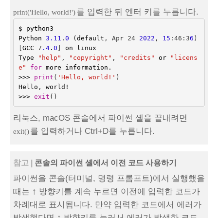
를 입력한 뒤 엔터 키를 누릅니다.
print('Hello, world!')
$
python3
Python
3.11
.
0
(
default
,
 Apr 24 
2022
,
15
:46
:3
6
)
[
GCC
 7
.4
.
0
]
on
linux
Type
"help"
,
"copyright"
,
"credits"
or
"licens
e"
for
more
information
.
>>>
print
(
'Hello, world!'
)
Hello
,
world
!
>>>
exit
()
리눅스, macOS 콘솔에서 파이썬 셸을 끝내려면
를 입력하거나 Ctrl+D를 누릅니다.
exit()
참고 |
콘솔의 파이썬 셸에서 이전 코드 사용하기
파이썬을 콘솔(터미널, 명령 프롬프트)에서 실행했을
때는 ↑ 방향키를 계속 누르면 이전에 입력한 코드가
차례대로 표시됩니다. 만약 입력한 코드에서 에러가
발생했다면 ↑ 방향키를 눌러서 에러가 발생한 코드