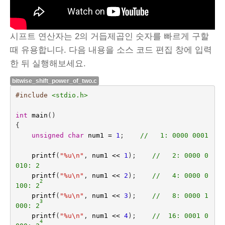
시프트 연산자는 2의 거듭제곱인 숫자를 빠르게 구할
때 유용합니다. 다음 내용을 소스 코드 편집 창에 입력
한 뒤 실행해보세요.
bitwise_shift_power_of_two.c
#include
<stdio.h>
int
main
()
{
unsigned
char
num1
=
1
;    
//   1: 0000 0001
printf
(
"%u
\n
"
,
num1
<<
1
);    
//   2: 0000 0
010: 2
printf
(
"%u
\n
"
,
num1
<<
2
);
//   4: 0000 0
2
100: 2
printf
(
"%u
\n
"
,
num1
<<
3
);
//   8: 0000 1
3
000: 2
printf
(
"%u
\n
"
,
num1
<<
4
);
//  16: 0001 0
4