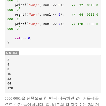
000: 2
printf
(
"%u
\n
"
,
num1
<<
5
);
//  32: 0010 0
5
000: 2
printf
(
"%u
\n
"
,
num1
<<
6
);
//  64: 0100 0
6
000: 2
printf
(
"%u
\n
"
,
num1
<<
7
);
// 128: 1000 0
000: 2
return
0
;
}
실행 결과
2

4

8

16

32

64

을 왼쪽으로 한 번씩 이동하면 2의 거듭제곱
0000 0001
으로 수가 늘어납니다. 즉, 비트의 각 자릿수는 2의 거