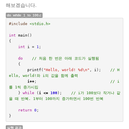
해보겠습니다.
do_while_1_to_100.c
#include
<stdio.h>
int
main
()
{
int
i
=
1
;
do    
// 처음 한 번은 아래 코드가 실행됨
{
printf
(
"Hello, world! %d
\n
"
,
i
);    
// H
ello, world!와 i의 값을 함께 출력
i
++
;
// i
를 1씩 증가시킴
}
while
(
i
<=
100
);    
// i가 100보다 작거나 같
을 때 반복. 1부터 100까지 증가하면서 100번 반복
return
0
;
}
실행 결과