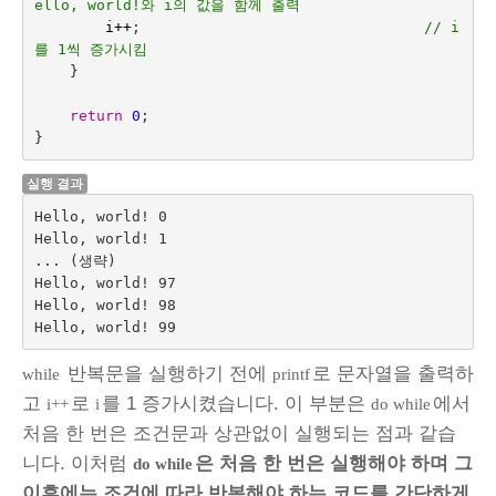
ello, world!와 i의 값을 함께 출력
i
++
;
// i
를 1씩 증가시킴
}
return
0
;
}
실행 결과
Hello, world! 0

Hello, world! 1

... (생략)

Hello, world! 97

Hello, world! 98

반복문을 실행하기 전에
로 문자열을 출력하
while
printf
고
로
를 1 증가시켰습니다. 이 부분은
에서
i++
i
do while
처음 한 번은 조건문과 상관없이 실행되는 점과 같습
니다. 이처럼
은 처음 한 번은 실행해야 하며 그
do while
이후에는 조건에 따라 반복해야 하는 코드를 간단하게