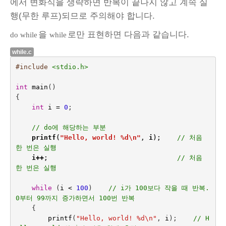
에서 변화식을 생략하면 반복이 끝나지 않고 계속 실
행(무한 루프)되므로 주의해야 합니다.
을
로만 표현하면 다음과 같습니다.
do while
while
while.c
#include
<stdio.h>
int
main
()
{
int
i
=
0
;
// do에 해당하는 부분
printf
(
"Hello, world! %d
\n
"
,
i
);    
// 처음 
한 번은 실행
i
++
;
// 처음 
한 번은 실행
while
(
i
<
100
)    
// i가 100보다 작을 때 반복. 
0부터 99까지 증가하면서 100번 반복
{
printf
(
"Hello, world! %d
\n
"
,
i
);    
// H