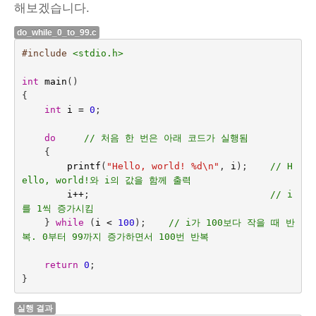
해보겠습니다.
do_while_0_to_99.c
#include
<stdio.h>
int
main
()
{
int
i
=
0
;
do     
// 처음 한 번은 아래 코드가 실행됨
{
printf
(
"Hello, world! %d
\n
"
,
i
);    
// H
ello, world!와 i의 값을 함께 출력
i
++
;
// i
를 1씩 증가시킴
}
while
(
i
<
100
);    
// i가 100보다 작을 때 반
복. 0부터 99까지 증가하면서 100번 반복
return
0
;
}
실행 결과