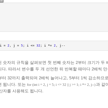
결과
i
=
2
,
j
=
5
;
i
<=
32
;
i
*=
2
,
j
--
 숫자의 규칙을 살펴보면 첫 번째 숫자는 2부터 크기가 두 배
다. 따라서 변수를 두 개 선언한 뒤 반복할 때마다 2배씩 만
2부터 32까지 출력되며 2배씩 늘어나고, 5부터 1씩 감소하므
 됩니다. 또는
과 같
for (int i = 2, j = 5; i <= 32 || j >= 1; i *= 2, j--)
산자를 사용해도 됩니다.