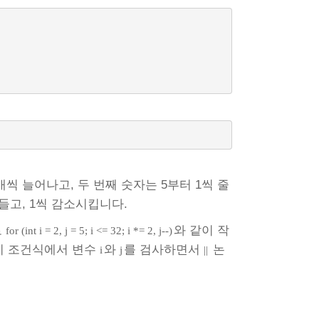
씩 늘어나고, 두 번째 숫자는 5부터 1씩 줄
들고, 1씩 감소시킵니다.
로
와 같이 작
for (int i = 2, j = 5; i <= 32; i *= 2, j--)
이 조건식에서 변수
와
를 검사하면서
논
i
j
||