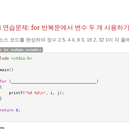
.11 연습문제: for 반복문에서 변수 두 개 사용하
스 코드를 완성하여 정수 2 5, 4 4, 8 3, 16 2, 32 1이 
ce_for_multiple_variable.c
lude
<stdio.h>
main
()
for
(
_____________________________________
)
{
printf
(
"%d %d
\n
"
,
i
,
j
);
}
return
0
;