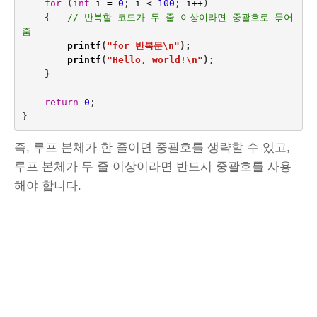
for
(
int
i
=
0
;
i
<
100
;
i
++
)
{  
// 반복할 코드가 두 줄 이상이라면 중괄호로 묶어
줌
printf
(
"for 반복문
\n
"
);
printf
(
"Hello, world!
\n
"
);
}
return
0
;
}
즉, 루프 본체가 한 줄이면 중괄호를 생략할 수 있고,
루프 본체가 두 줄 이상이라면 반드시 중괄호를 사용
해야 합니다.