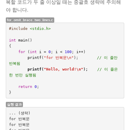
복할 코드가 두 줄 이상일 때는 중괄호 생략에 주의해
야 합니다.
for_omit_brace_two_lines.c
#include
<stdio.h>
int
main
()
{
for
(
int
i
=
0
;
i
<
100
;
i
++
)
printf
(
"for 반복문
\n
"
);        
// 이 줄만 
반복됨
printf
(
"Hello, world!
\n
"
);    
// 이 줄은 
한 번만 실행됨
return
0
;
}
실행 결과
... (생략)

for 반복문

for 반복문
