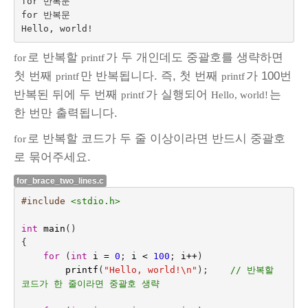
for 반복문

for 반복문

로 반복할
가 두 개인데도 중괄호를 생략하면
for
printf
첫 번째
만 반복됩니다. 즉, 첫 번째
가 100번
printf
printf
반복된 뒤에 두 번째
가 실행되어
는
printf
Hello, world!
한 번만 출력됩니다.
로 반복할 코드가 두 줄 이상이라면 반드시 중괄호
for
로 묶어주세요.
for_brace_two_lines.c
#include
<stdio.h>
int
main
()
{
for
(
int
i
=
0
;
i
<
100
;
i
++
)
printf
(
"Hello, world!
\n
"
);
// 반복할 
코드가 한 줄이라면 중괄호 생략