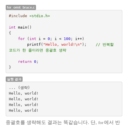
for_omit_brace.c
#include
<stdio.h>
int
main
()
{
for
(
int
i
=
0
;
i
<
100
;
i
++
)
printf
(
"Hello, world!
\n
"
);    
// 반복할 
코드가 한 줄이라면 중괄호 생략
return
0
;
}
실행 결과
... (생략)

Hello, world!

Hello, world!

Hello, world!

중괄호를 생략해도 결과는 똑같습니다. 단,
에서 반
for