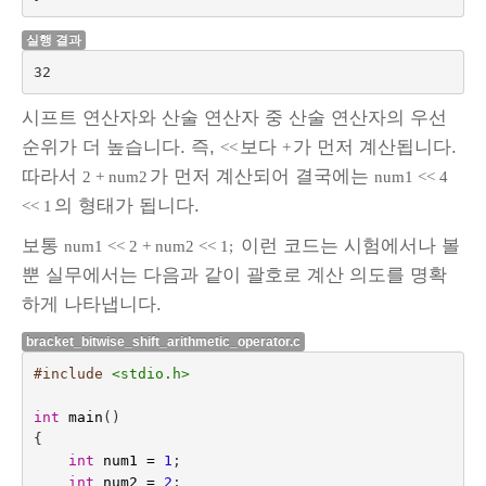
실행 결과
32
시프트 연산자와 산술 연산자 중 산술 연산자의 우선
순위가 더 높습니다. 즉,
보다
가 먼저 계산됩니다.
<<
+
따라서
가 먼저 계산되어 결국에는
2 + num2
num1 << 4
의 형태가 됩니다.
<< 1
보통
이런 코드는 시험에서나 볼
num1 << 2 + num2 << 1;
뿐 실무에서는 다음과 같이 괄호로 계산 의도를 명확
하게 나타냅니다.
bracket_bitwise_shift_arithmetic_operator.c
#include
<stdio.h>
int
main
()
{
int
num1
=
1
;
int
num2
=
2
;