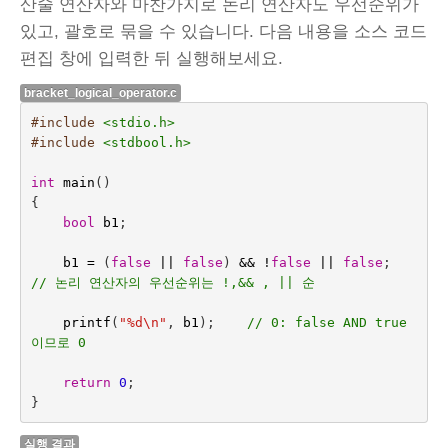
산술 연산자와 마찬가지로 논리 연산자도 우선순위가
있고, 괄호로 묶을 수 있습니다. 다음 내용을 소스 코드
편집 창에 입력한 뒤 실행해보세요.
bracket_logical_operator.c
#include
<stdio.h>
#include
<stdbool.h>
int
main
()
{
bool
b1
;
b1
=
(
false
||
false
) 
&&
!
false
||
false
;    
// 논리 연산자의 우선순위는 !,&& , || 순
printf
(
"%d
\n
"
,
b1
);    
// 0: false AND true 
이므로 0
return
0
;
}
실행 결과