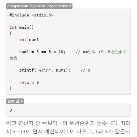
comparison_operator_precedence.c
#include
<stdio.h>
int
main
()
{
int
num1
;
num1
=
5
==
5
<
10
;    
// ==보다 <의 우선순위가 
높음
printf
(
"%d
\n
"
,
num1
);    
// 0
return
0
;
}
실행 결과
0
비교 연산자 중
보다
의 우선순위가 높습니다. 따라
==
<
서
이 먼저 계산되어
이 나오고,
과
가 같은지
5 < 10
1
1
5