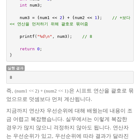
int
num3
;
num3
=
(
num1
<<
2
)
+
(
num2
<<
1
)
;    
// +보다 
<< 연산을 먼저하기 위해 괄호로 묶어줌
printf
(
"%d
\n
"
,
num3
);    
// 8
return
0
;
}
실행 결과
8
즉,
은 시프트 연산을 괄호로 묶
(num1 << 2) + (num2 << 1)
었으므로 덧셈보다 먼저 계산됩니다.
지금까지 연산자 우선순위에 대해 배웠는데 내용이 조
금 어렵고 복잡했습니다. 실무에서는 이렇게 복잡한
경우가 많지 않으니 걱정하지 않아도 됩니다. 연산자
는 우선순위가 있고, 우선순위에 따라 결과가 달라진