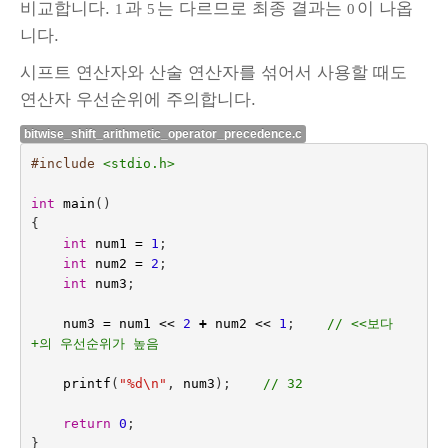
비교합니다.
과
는 다르므로 최종 결과는
이 나옵
1
5
0
니다.
시프트 연산자와 산술 연산자를 섞어서 사용할 때도
연산자 우선순위에 주의합니다.
bitwise_shift_arithmetic_operator_precedence.c
#include
<stdio.h>
int
main
()
{
int
num1
=
1
;
int
num2
=
2
;
int
num3
;
num3
=
num1
<<
2
+
num2
<<
1
;    
// <<보다 
+의 우선순위가 높음
printf
(
"%d
\n
"
,
num3
);    
// 32
return
0
;
}