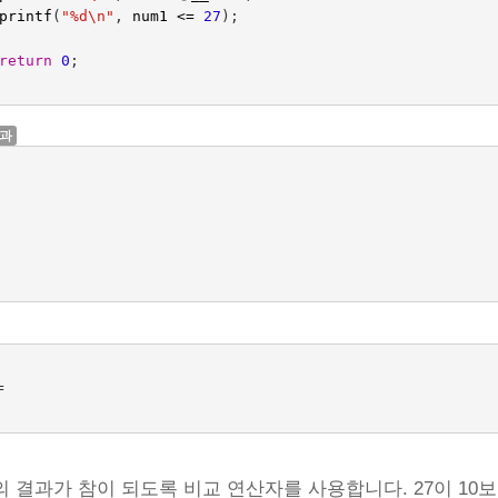
printf
(
"%d
\n
"
,
num1
<=
27
);
return
0
;
결과


의 결과가 참이 되도록 비교 연산자를 사용합니다. 27이 10