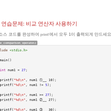
.6 연습문제: 비교 연산자 사용하기
 소스 코드를 완성하여
에서 모두 1이 출력되게 만드세요
printf
ce_comparison_operator.c
lude
<stdio.h>
main
()
int
num1
=
27
;
printf
(
"%d
\n
"
,
num1
①
__ 10
);
printf
(
"%d
\n
"
,
num1
!=
5
);
printf
(
"%d
\n
"
,
num1
>=
27
);
printf
(
"%d
\n
"
,
num1
②
__ 27
);
printf
(
"%d
\n
"
,
num1
③
__ 30
);