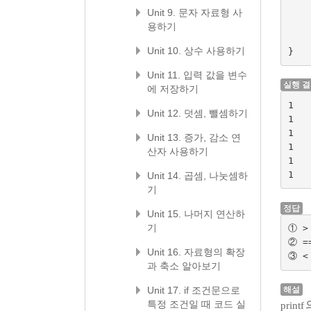
Unit 9. 문자 자료형 사
용하기
Unit 10. 상수 사용하기
}
Unit 11. 입력 값을 변수
실행 
에 저장하기
1

Unit 12. 덧셈, 뺄셈하기
1

1

Unit 13. 증가, 감소 연
1

산자 사용하기
1

Unit 14. 곱셈, 나눗셈하
기
정답
Unit 15. 나머지 연산하
기
① >

② ==
Unit 16. 자료형의 확장
과 축소 알아보기
Unit 17. if 조건문으로
해설
특정 조건일 때 코드 실
printf