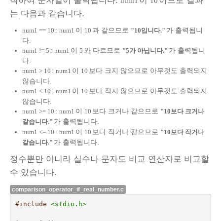
작하여 문자열이 출력됩니다.
이
이므로 결과
num1
10
는 다음과 같습니다.
:
이
과 같으므로
가 출력됩니
num1 == 10
num1
10
"10입니다."
다.
:
이
와 다르므로
가 출력됩니
num1 != 5
num1
5
"5가 아닙니다."
다.
:
이
보다 크지 않으므로 아무것도 출력되지
num1 > 10
num1
10
않습니다.
:
이
보다 작지 않으므로 아무것도 출력되지
num1 < 10
num1
10
않습니다.
:
이
보다 크거나 같으므로
num1 >= 10
num1
10
"10보다 크거나
가 출력됩니다.
같습니다."
:
이
보다 작거나 같으므로
num1 <= 10
num1
10
"10보다 작거나
가 출력됩니다.
같습니다."
정수뿐만 아니라 실수나 문자도 비교 연산자로 비교할
수 있습니다.
comparison_operator_if_real_number.c
#include
<stdio.h>