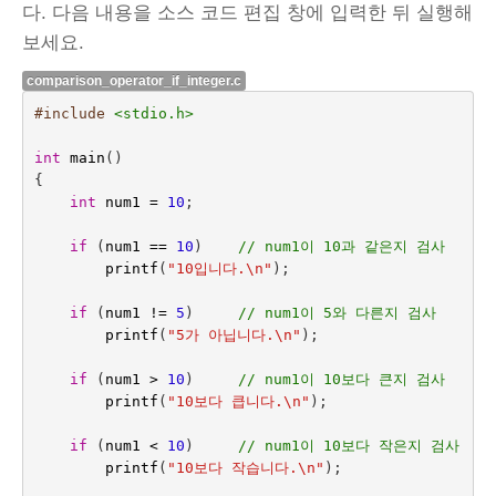
다. 다음 내용을 소스 코드 편집 창에 입력한 뒤 실행해
보세요.
comparison_operator_if_integer.c
#include
<stdio.h>
int
main
()
{
int
num1
=
10
;
if
(
num1
==
10
)    
// num1이 10과 같은지 검사
printf
(
"10입니다.
\n
"
);
if
(
num1
!=
5
)
// num1이 5와 다른지 검사
printf
(
"5가 아닙니다.
\n
"
);
if
(
num1
>
10
)
// num1이 10보다 큰지 검사
printf
(
"10보다 큽니다.
\n
"
);
if
(
num1
<
10
)
// num1이 10보다 작은지 검사
printf
(
"10보다 작습니다.
\n
"
);