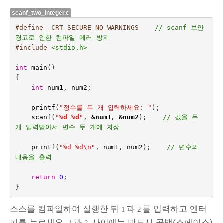
scanf_two_integer.c
#define _CRT_SECURE_NO_WARNINGS    
// scanf 보안 
경고로 인한 컴파일 에러 방지
#include
<stdio.h>
int
main
()
{
int
num1
,
num2
;
printf
(
"정수를 두 개 입력하세요: "
);
scanf
(
"
%d %d
"
,
&
num1
,
&
num2
);    
// 값을 두 
개 입력받아서 변수 두 개에 저장
printf
(
"%d %d
\n
"
,
num1
,
num2
);    
// 변수의 
내용을 출력
return
0
;
}
소스를 컴파일하여 실행한 뒤
과
를 입력하고 엔터
1
2
키를 누르세요.
과
사이에는 반드시 공백(스페이스)
1
2