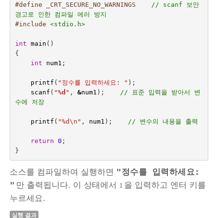
#define _CRT_SECURE_NO_WARNINGS    
// scanf 보안 
경고로 인한 컴파일 에러 방지
#include
<stdio.h>
int
main
()
{
int
num1
;
printf
(
"정수를 입력하세요: "
);
scanf
(
"
%d
"
,
&
num1
);    
// 표준 입력을 받아서 변
수에 저장
printf
(
"%d
\n
"
,
num1
);    
// 변수의 내용을 출력
return
0
;
}
"정수를 입력하세요:
소스를 컴파일하여 실행하면
"
만 출력됩니다. 이 상태에서
을 입력하고 엔터 키를
1
누르세요.
실행 결과