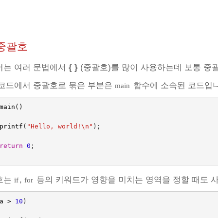
 중괄호
어는 여러 문법에서
{ }
(중괄호)를 많이 사용하는데 보통 중
 코드에서 중괄호로 묶은 부분은
함수에 소속된 코드입니
main
main()
printf
(
"Hello, world!
\n
"
);
return
0
;
호는
,
등의 키워드가 영향을 미치는 영역을 정할 때도 
if
for
a
>
10
)