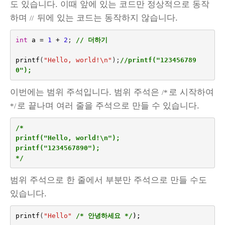
도 있습니다. 이때 앞에 있는 코드만 정상적으로 동작
하며
뒤에 있는 코드는 동작하지 않습니다.
//
int
a
=
1
+
2
; 
// 더하기
printf
(
"Hello, world!
\n
"
);
//printf("123456789
0");
이번에는 범위 주석입니다. 범위 주석은
로 시작하여
/*
로 끝나며 여러 줄을 주석으로 만들 수 있습니다.
*/
/*
printf("Hello, world!\n");
printf("1234567890");
*/
범위 주석으로 한 줄에서 부분만 주석으로 만들 수도
있습니다.
printf
(
"Hello"
/* 안녕하세요 */
);