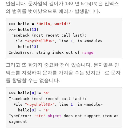
안됩니다. 문자열의 길이가 13이면
은 인덱스
hello[13]
의 범위를 벗어났으므로 에러가 발생합니다.
>>>
hello
=
'Hello, world!'
>>>
hello
[
13
]
Traceback
(
most
recent
call
last
):
File
"<pyshell#3>"
,
line
1
,
in
<
module
>
hello
[
13
]
IndexError
:
string
index
out
of
range
그리고 또 한가지 중요한 점이 있습니다. 문자열은 인
덱스를 지정하여 문자를 가져올 수는 있지만
로 문자
=
를 할당할 수는 없습니다.
>>>
hello
[
0
]
=
'a'
Traceback
(
most
recent
call
last
):
File
"<pyshell#3>"
,
line
1
,
in
<
module
>
hello
[
0
]
=
'a'
TypeError
:
'str'
object
does
not
support
item
as
signment