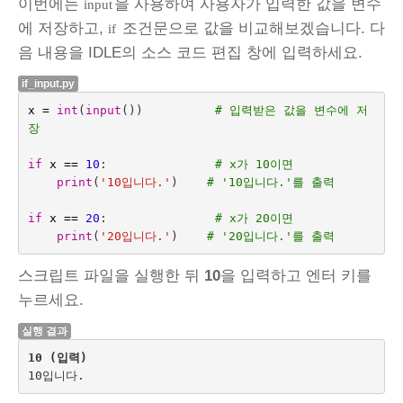
이번에는
을 사용하여 사용자가 입력한 값을 변수
input
에 저장하고,
조건문으로 값을 비교해보겠습니다. 다
if
음 내용을 IDLE의 소스 코드 편집 창에 입력하세요.
if_input.py
x
=
int
(
input
())
# 입력받은 값을 변수에 저
장
if
x
==
10
:
# x가 10이면
print
(
'10입니다.'
)
# '10입니다.'를 출력
if
x
==
20
:
# x가 20이면
print
(
'20입니다.'
)
# '20입니다.'를 출력
스크립트 파일을 실행한 뒤
10
을 입력하고 엔터 키를
누르세요.
실행 결과
10 (입력)