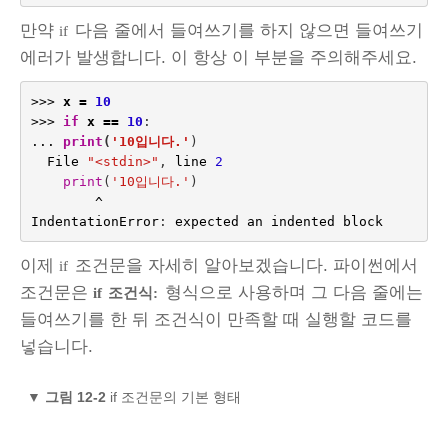
만약
다음 줄에서 들여쓰기를 하지 않으면 들여쓰기
if
에러가 발생합니다. 이 항상 이 부분을 주의해주세요.
>>>
x
=
10
>>>
if
x
==
10
:
...
print
(
'10입니다.'
)
File
"<stdin>"
,
line
2
print
(
'10입니다.'
)
^
IndentationError
:
expected
an
indented
block
이제
조건문을 자세히 알아보겠습니다. 파이썬에서
if
조건문은
형식으로 사용하며 그 다음 줄에는
if
조건식:
들여쓰기를 한 뒤 조건식이 만족할 때 실행할 코드를
넣습니다.
▼
그림 12-2
if 조건문의 기본 형태