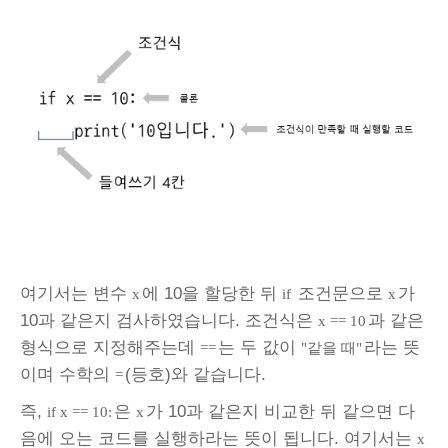
여기서는 변수
에 10을 할당한 뒤
조건문으로
가
x
if
x
10과 같은지 검사하였습니다. 조건식은
과 같은
x == 10
형식으로 지정해주는데
는 두 값이
라는 뜻
==
"같을 때"
이며 수학의
(등호)와 같습니다.
=
즉,
은
가 10과 같은지 비교한 뒤 같으면 다
if x == 10:
x
음에 오는 코드를 실행하라는 뜻이 됩니다. 여기서는
x