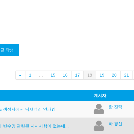
Q
이
(current)
«
1
…
15
16
17
18
19
20
21
전
게시자
한 진탁
스 생성자에서 딕셔너리 언패킹
하 경선
 변수명 관련된 지시사항이 없는데...