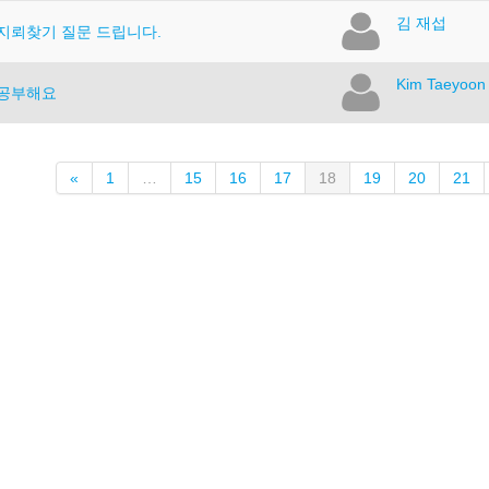
김 재섭
7 지뢰찾기 질문 드립니다.
Kim Taeyoon
 공부해요
이
(current)
«
1
…
15
16
17
18
19
20
21
전