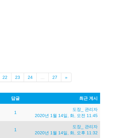
다
22
23
24
…
27
»
음
답글
최근 게시
도장_ 관리자
1
2020년 1월 14일, 화, 오전 11:45
도장_ 관리자
1
2020년 1월 14일, 화, 오후 11:32