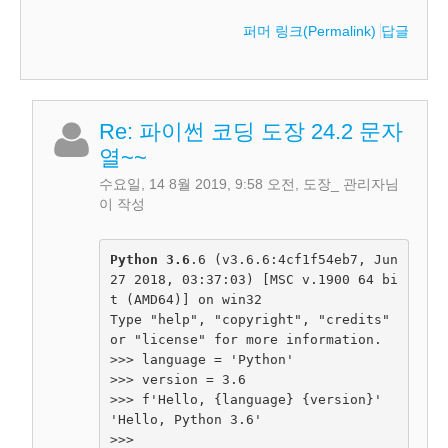
퍼머 링크(Permalink)
답글
Re: 파이썬 코딩 도장 24.2 문자
열~~
수요일, 14 8월 2019, 9:58 오전
,
도장_ 관리자
님
이 작성
Python 3.6
.6 (v3.6.6:4cf1f54eb7, Jun 
27 2018, 03:37:03) [MSC v.1900 64 bi
t (AMD64)] on win32
Type "help", "copyright", "credits" 
or "license" for more information.
>>> language = 'Python'
>>> version = 3.6
>>> f'Hello, {language} {version}'
'Hello, Python 3.6'
>>>